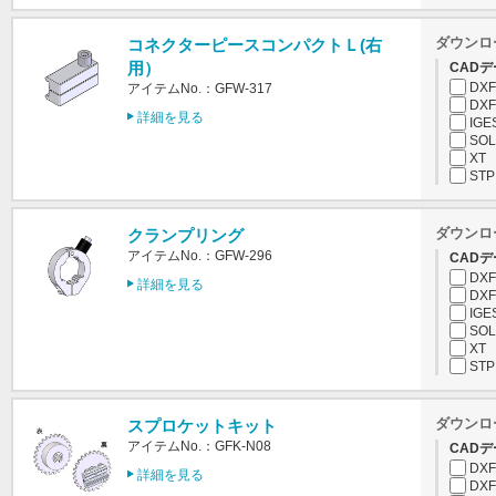
ダウンロ
コネクターピースコンパクトＬ(右
用）
CADデ
DXF
アイテムNo.：GFW-317
DXF
詳細を見る
IGE
SOL
XT
STP
ダウンロ
クランプリング
アイテムNo.：GFW-296
CADデ
DXF
詳細を見る
DXF
IGE
SOL
XT
STP
ダウンロ
スプロケットキット
アイテムNo.：GFK-N08
CADデ
DXF
詳細を見る
DXF