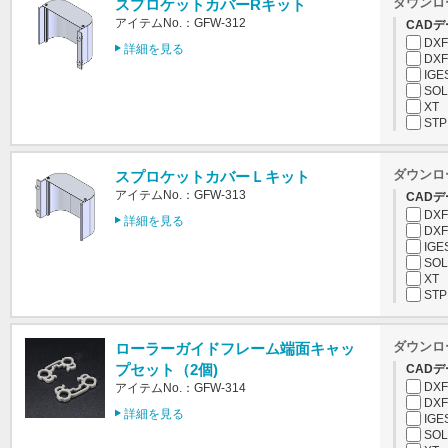
ダウンロ
スプロケットカバーRキット
アイテムNo.：GFW-312
CADデ
DXF
詳細を見る
DXF
IGE
SOL
XT
STP
ダウンロ
スプロケットカバーＬキット
アイテムNo.：GFW-313
CADデ
DXF
詳細を見る
DXF
IGE
SOL
XT
STP
ダウンロ
ローラーガイドフレーム端面キャッ
プセット（2個)
CADデ
DXF
アイテムNo.：GFW-314
DXF
詳細を見る
IGE
SOL