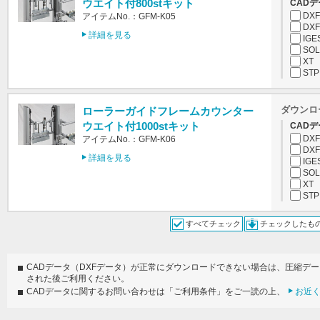
ウエイト付800stキット
CADデ
DXF
アイテムNo.：GFM-K05
DXF
詳細を見る
IGE
SOL
XT
STP
ダウンロ
ローラーガイドフレームカウンター
ウエイト付1000stキット
CADデ
DXF
アイテムNo.：GFM-K06
DXF
詳細を見る
IGE
SOL
XT
STP
すべてチェック
チェックしたも
CADデータ（DXFデータ）が正常にダウンロードできない場合は、圧縮デ
された後ご利用ください。
CADデータに関するお問い合わせは「ご利用条件」をご一読の上、
お近