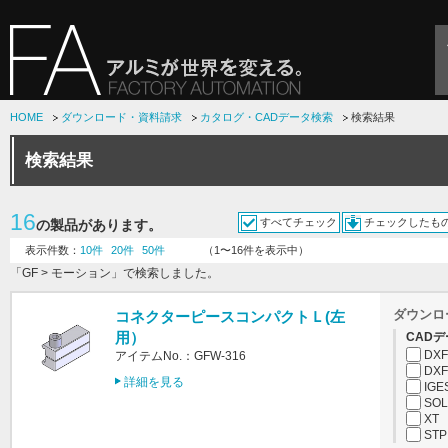
HOME
ダウンロード・資料請求
カタログ・CADデータ検索
検索結果
検索結果
16
すべてチェック
チェックしたも
の製品があります。
表示件数：
10件
20件
50件
（1〜16件を表示中）
「GF > モーション」で検索しました。
ダウンロ
コネクターピースコンパクトＬ(左
用）
CADデ
DXF
アイテムNo.：GFW-316
DXF
詳細を見る
IGE
SOL
XT
STP