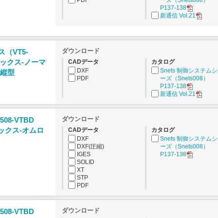
PDF
ーズ（Snets008）
P137-138
新通信 Vol.21
ダウンロード
ス（VT5-
ックス-ノーマ
CADデータ
カタログ
DXF
Snets 制御システム
-縦型
PDF
ーズ（Snets008）
P137-138
新通信 Vol.21
ダウンロード
508-VTBD
ックス-オムロ
CADデータ
カタログ
DXF
Snets 制御システム
DXF(圧縮)
ーズ（Snets008）
IGES
P137-138
SOLID
XT
STP
PDF
ダウンロード
508-VTBD