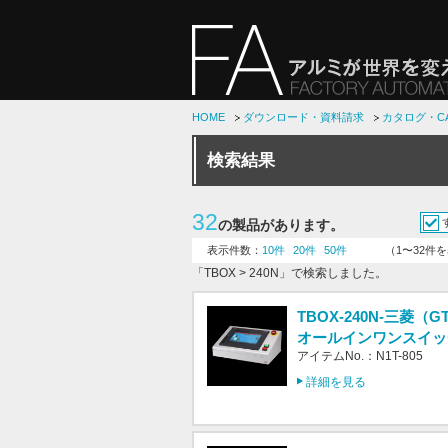
HOME
ダウンロード・資料請求
カタログ・C
検索結果
32
の製品があります。
表示件数：
10件
20件
50件
（1〜32件
「TBOX > 240N」で検索しました。
TBOX-240N-三菱（GT
オールインワンスイッ
アイテムNo.：N1T-805
詳細を見る