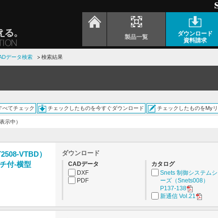
ダウンロード
製品一覧
資料請求
ADデータ検索
検索結果
すべてチェック
チェックしたものを今すぐダウンロード
チェックしたものをMy
を表示中）
ダウンロード
2508-VTBD）
チ付-横型
CADデータ
カタログ
DXF
Snets 制御システム
PDF
ーズ（Snets008）
P137-138
新通信 Vol.21