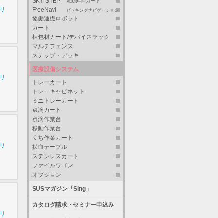
SKY STEP
電動昇降カート
シリ
FreeNavi
ピッキングナビゲーション
協働運搬ロボット
カート
梱包材カート/デバイスラック
マルチフェンス
ステップ・デッキ
医療設備システム
シリ
トレーカート
トレーキャビネット
ミニトレーカート
点滴カート
点滴作業台
移動作業台
立ち作業カート
シリ
採血テーブル
ステンレスカート
ファイルワゴン
オプション
SUSマガジン「Sing」
カタログ請求・セミナー申込み
シリ