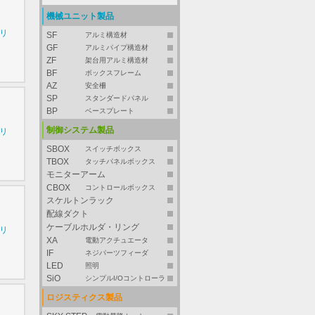
機械ユニット製品
シリ
SF
アルミ構造材
GF
アルミパイプ構造材
ZF
架台用アルミ構造材
BF
ボックスフレーム
AZ
安全柵
SP
スタンダードパネル
BP
ベースプレート
制御システム製品
シリ
SBOX
スイッチボックス
TBOX
タッチパネルボックス
モニターアーム
CBOX
コントロールボックス
スケルトンラック
配線ダクト
ケーブルホルダ・リング
シリ
XA
電動アクチュエータ
IF
ネジパーツフィーダ
LED
照明
SiO
シンプルI/Oコントローラ
ロジスティクス製品