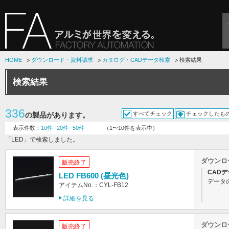
HOME
ダウンロード・資料請求
カタログ・CADデータ検索
検索結果
検索結果
336
すべてチェック
チェックしたも
の製品があります。
表示件数：
10件
20件
50件
（1〜10件を表示中）
「LED」で検索しました。
ダウンロ
販売終了
CADデ
LED FB600 (昼光色)
データ
アイテムNo.：CYL-FB12
詳細を見る
ダウンロ
販売終了