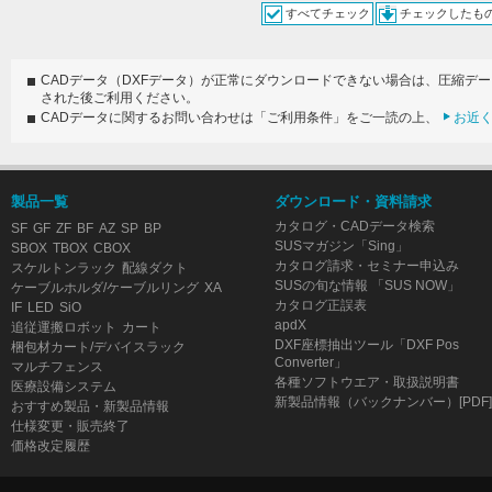
すべてチェック
チェックしたも
CADデータ（DXFデータ）が正常にダウンロードできない場合は、圧縮デ
された後ご利用ください。
CADデータに関するお問い合わせは「ご利用条件」をご一読の上、
お近
製品一覧
ダウンロード・資料請求
カタログ・CADデータ検索
SF
GF
ZF
BF
AZ
SP
BP
SUSマガジン「Sing」
SBOX
TBOX
CBOX
カタログ請求・セミナー申込み
スケルトンラック
配線ダクト
SUSの旬な情報 「SUS NOW」
ケーブルホルダ/ケーブルリング
XA
カタログ正誤表
IF
LED
SiO
apdX
追従運搬ロボット
カート
DXF座標抽出ツール「DXF Pos
梱包材カート/デバイスラック
Converter」
マルチフェンス
各種ソフトウエア・取扱説明書
医療設備システム
新製品情報（バックナンバー）[PDF]
おすすめ製品・新製品情報
仕様変更・販売終了
価格改定履歴