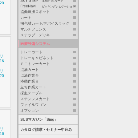
SKY STEP
電動昇降カート
20
FreeNavi
ピッキングナビゲーション
協働運搬ロボット
カート
梱包材カート/デバイスラック
マルチフェンス
ステップ・デッキ
医療設備システム
トレーカート
シリ
トレーキャビネット
16
ミニトレーカート
点滴カート
シリ
点滴作業台
20
移動作業台
立ち作業カート
採血テーブル
ステンレスカート
ファイルワゴン
オプション
SUSマガジン「Sing」
シリ
カタログ請求・セミナー申込み
16