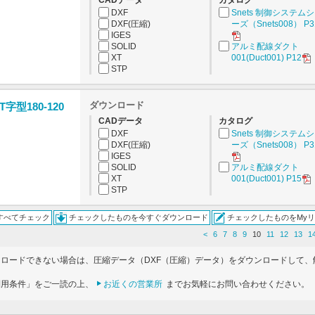
CADデータ
カタログ
DXF
Snets 制御システム
DXF(圧縮)
ーズ（Snets008） P3
IGES
SOLID
アルミ配線ダクト
XT
001(Duct001) P12
STP
ダウンロード
型180-120
CADデータ
カタログ
DXF
Snets 制御システム
DXF(圧縮)
ーズ（Snets008） P3
IGES
SOLID
アルミ配線ダクト
XT
001(Duct001) P15
STP
すべてチェック
チェックしたものを今すぐダウンロード
チェックしたものをMy
<
6
7
8
9
10
11
12
13
1
ンロードできない場合は、圧縮データ（DXF（圧縮）データ）をダウンロードして、
利用条件」をご一読の上、
お近くの営業所
までお気軽にお問い合わせください。