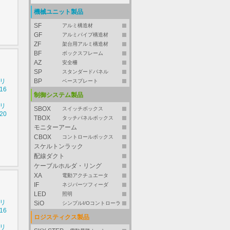
機械ユニット製品
SF
アルミ構造材
GF
アルミパイプ構造材
ZF
架台用アルミ構造材
BF
ボックスフレーム
AZ
安全柵
SP
スタンダードパネル
シリ
BP
ベースプレート
16
制御システム製品
シリ
SBOX
スイッチボックス
20
TBOX
タッチパネルボックス
モニターアーム
CBOX
コントロールボックス
スケルトンラック
配線ダクト
ケーブルホルダ・リング
XA
電動アクチュエータ
IF
ネジパーツフィーダ
LED
照明
シリ
SiO
シンプルI/Oコントローラ
16
ロジスティクス製品
シリ