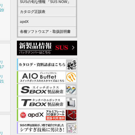
SUSの旬な情報 「SUS NOW」
シリ
20
カタログ正誤表
apdX
各種ソフトウエア・取扱説明書
シリ
17
シリ
21
シリ