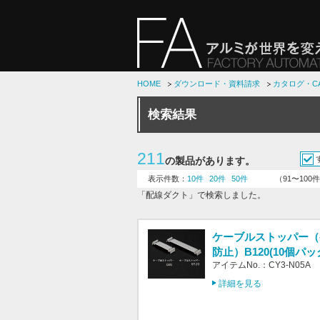
HOME
ダウンロード・資料請求
カタログ・C
検索結果
211
の製品があります。
表示件数：
10件
20件
50件
（91〜10
「配線ダクト」で検索しました。
ケーブルストッパー（
防止）B120(10個パッ
アイテムNo.：CY3-N05A
詳細を見る