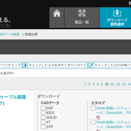
ダウンロード
製品一覧
資料請求
ADデータ検索
検索結果
すべてチェック
チェックしたものを今すぐダウンロード
チェックしたものをMy
0件を表示中）
<
6
7
8
9
10
11
12
13
1
ダウンロード
ケーブル脱落
ク)
CADデータ
カタログ
DXF
Snets 制御システム
IGES
ーズ（Snets008） P3
SOLID
XT
Snets 制御システム
STP
ーズ（Snets008） P3