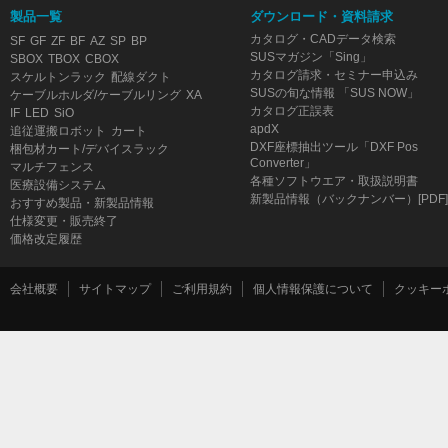
製品一覧
ダウンロード・資料請求
カタログ・CADデータ検索
SF
GF
ZF
BF
AZ
SP
BP
SUSマガジン「Sing」
SBOX
TBOX
CBOX
カタログ請求・セミナー申込み
スケルトンラック
配線ダクト
SUSの旬な情報 「SUS NOW」
ケーブルホルダ/ケーブルリング
XA
カタログ正誤表
IF
LED
SiO
apdX
追従運搬ロボット
カート
DXF座標抽出ツール「DXF Pos
梱包材カート/デバイスラック
Converter」
マルチフェンス
各種ソフトウエア・取扱説明書
医療設備システム
新製品情報（バックナンバー）[PDF]
おすすめ製品・新製品情報
仕様変更・販売終了
価格改定履歴
会社概要
サイトマップ
ご利用規約
個人情報保護について
クッキー