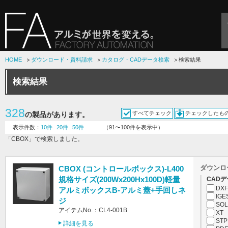
HOME
ダウンロード・資料請求
カタログ・CADデータ検索
検索結果
検索結果
328
すべてチェック
チェックしたも
の製品があります。
表示件数：
10件
20件
50件
（91〜100件を表示中）
「CBOX」で検索しました。
ダウンロ
CBOX (コントロールボックス)-L400
規格サイズ(200Wx200Hx100D)軽量
CADデ
DXF
アルミボックスB-アルミ蓋+手回しネ
IGE
ジ
SOL
アイテムNo.：CL4-001B
XT
STP
詳細を見る