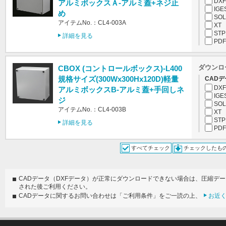
DXF
アルミボックスＡ-アルミ蓋+ネジ止
IGE
め
SOL
アイテムNo.：CL4-003A
XT
STP
詳細を見る
PDF
ダウンロ
CBOX (コントロールボックス)-L400
規格サイズ(300Wx300Hx120D)軽量
CADデ
DXF
アルミボックスB-アルミ蓋+手回しネ
IGE
ジ
SOL
アイテムNo.：CL4-003B
XT
STP
詳細を見る
PDF
すべてチェック
チェックしたも
CADデータ（DXFデータ）が正常にダウンロードできない場合は、圧縮デ
された後ご利用ください。
CADデータに関するお問い合わせは「ご利用条件」をご一読の上、
お近