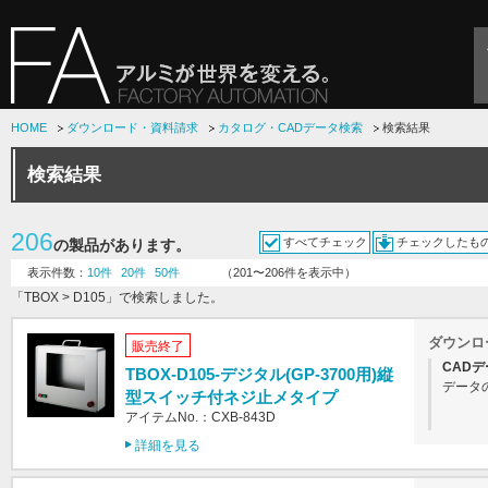
HOME
ダウンロード・資料請求
カタログ・CADデータ検索
検索結果
検索結果
206
すべてチェック
チェックしたも
の製品があります。
表示件数：
10件
20件
50件
（201〜206件を表示中）
「TBOX > D105」で検索しました。
ダウンロ
販売終了
CADデ
TBOX-D105-デジタル(GP-3700用)縦
データ
型スイッチ付ネジ止メタイプ
アイテムNo.：CXB-843D
詳細を見る