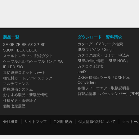
製品一覧
ダウンロード・資料請求
カタログ・CADデータ検索
SF
GF
ZF
BF
AZ
SP
BP
SUSマガジン「Sing」
SBOX
TBOX
CBOX
カタログ請求・セミナー申込み
スケルトンラック
配線ダクト
SUSの旬な情報 「SUS NOW」
ケーブルホルダ/ケーブルリング
XA
カタログ正誤表
IF
LED
SiO
apdX
追従運搬ロボット
カート
DXF座標抽出ツール「DXF Pos
梱包材カート/デバイスラック
Converter」
マルチフェンス
各種ソフトウエア・取扱説明書
医療設備システム
新製品情報（バックナンバー）[PDF]
おすすめ製品・新製品情報
仕様変更・販売終了
価格改定履歴
会社概要
サイトマップ
ご利用規約
個人情報保護について
クッキー