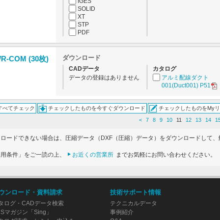
IGES
SOLID
XT
STP
PDF
ダウンロード
COM (30枚)
CADデータ
カタログ
データの登録はありません
アルミ配線ダクト
001(Duct001) P51
すべてチェック
チェックしたものを今すぐダウンロード
チェックしたものをMy
<
7
8
9
10
11
12
13
14
1
ンロードできない場合は、圧縮データ（DXF（圧縮）データ）をダウンロードして、
利用条件」をご一読の上、
お近くの営業所
までお気軽にお問い合わせください。
ウンロード・資料請求
技術サポート情報
タログ・CADデータ検索
テクニカルデータ
USマガジン「Sing」
事例紹介