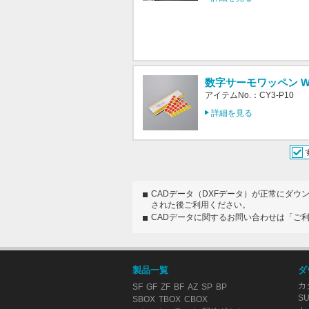
数字サーモワッペン WR-
アイテムNo.：CY3-P10
詳細を見る
CADデータ（DXFデータ）が正常にダウ
された後ご利用ください。
CADデータに関するお問い合わせは「ご
製品一覧
ダ
カ
SF
GF
ZF
BF
AZ
SP
BP
S
SBOX
TBOX
CBOX