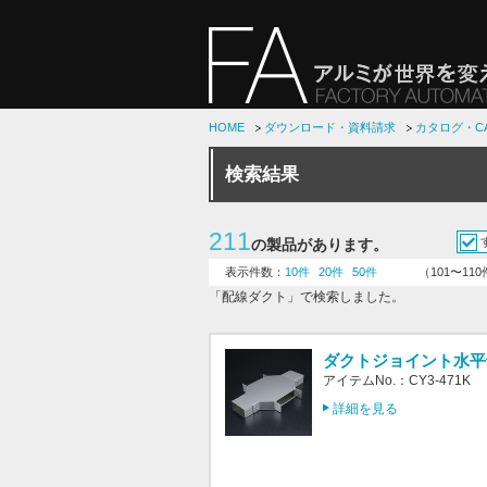
HOME
ダウンロード・資料請求
カタログ・C
検索結果
211
の製品があります。
表示件数：
10件
20件
50件
（101〜11
「配線ダクト」で検索しました。
ダクトジョイント水平十字
アイテムNo.：CY3-471K
詳細を見る