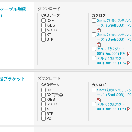
ダウンロード
ケーブル脱落
)
CADデータ
カタログ
DXF
Snets 制御システム
IGES
ーズ（Snets008） P3
SOLID
XT
Snets 制御システム
STP
ーズ（Snets008） P3
アルミ配線ダクト
001(Duct001) P20
アルミ配線ダクト
001(Duct001) P24
ダウンロード
固定ブラケット
CADデータ
カタログ
DXF
Snets 制御システム
DXF(圧縮)
ーズ（Snets008） P3
IGES
SOLID
アルミ配線ダクト
XT
001(Duct001) P51
STP
PDF