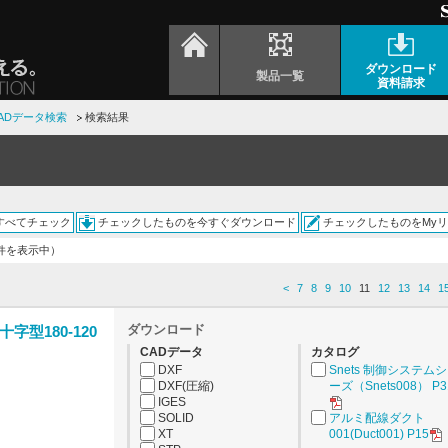
ダウンロード
製品一覧
資料請求
ADデータ検索
検索結果
すべてチェック
チェックしたものを今すぐダウンロード
チェックしたものをMy
0件を表示中）
<
7
8
9
10
11
12
13
14
1
ダウンロード
型180-120
CADデータ
カタログ
DXF
Snets 制御システム
DXF(圧縮)
ーズ（Snets008） P3
IGES
SOLID
アルミ配線ダクト
XT
001(Duct001) P15