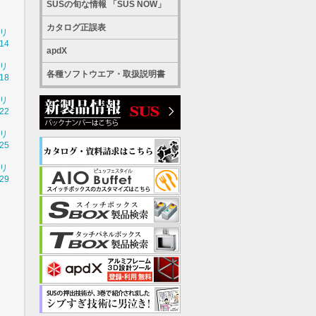
SUSの旬な情報 「SUS NOW」
カタログ正誤表
シリ
14
apdX
シリ
各種ソフトウエア・取扱説明書
18
シリ
22
シリ
25
シリ
29