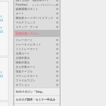
SKY STEP
電動昇降カート
FreeNavi
ピッキングナビゲーション
協働運搬ロボット
カート
シリ
梱包材カート/デバイスラック
18
マルチフェンス
ステップ・デッキ
シリ
22
医療設備システム
トレーカート
トレーキャビネット
ミニトレーカート
点滴カート
点滴作業台
移動作業台
立ち作業カート
採血テーブル
シリ
ステンレスカート
32
ファイルワゴン
オプション
SUSマガジン「Sing」
カタログ請求・セミナー申込み