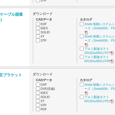
STP
ダウンロード
ケーブル脱落
)
CADデータ
カタログ
DXF
Snets 制御システム
IGES
ーズ（Snets008） P3
SOLID
XT
Snets 制御システム
STP
ーズ（Snets008） P3
アルミ配線ダクト
001(Duct001) P27
アルミ配線ダクト
001(Duct001) P30
ダウンロード
固定ブラケット
CADデータ
カタログ
DXF
Snets 制御システム
DXF(圧縮)
ーズ（Snets008） P3
IGES
SOLID
アルミ配線ダクト
XT
001(Duct001) P51
STP
PDF