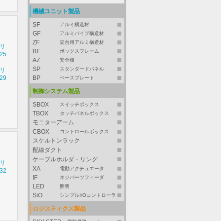
機械ユニット製品
SF
アルミ構造材
GF
アルミパイプ構造材
ZF
架台用アルミ構造材
シリ
BF
ボックスフレーム
25
AZ
安全柵
SP
スタンダードパネル
シリ
29
BP
ベースプレート
制御システム製品
SBOX
スイッチボックス
TBOX
タッチパネルボックス
モニターアーム
CBOX
コントロールボックス
スケルトンラック
配線ダクト
ケーブルホルダ・リング
シリ
XA
電動アクチュエータ
32
IF
ネジパーツフィーダ
LED
照明
SiO
シンプルI/Oコントローラ
ロジスティクス製品