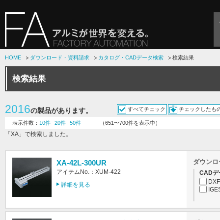
HOME
ダウンロード・資料請求
カタログ・CADデータ検索
検索結果
検索結果
2016
すべてチェック
チェックしたも
の製品があります。
表示件数：
10件
20件
50件
（651〜700件を表示中）
「XA」で検索しました。
ダウンロ
XA-42L-300UR
アイテムNo.：XUM-422
CADデ
DXF
詳細を見る
IGE