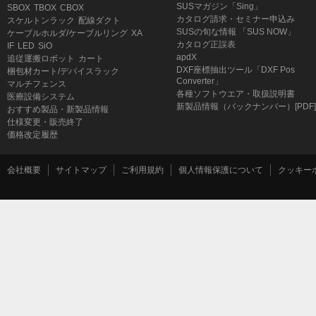
SUSマガジン「Sing」
SBOX
TBOX
CBOX
カタログ請求・セミナー申込み
スケルトンラック
配線ダクト
SUSの旬な情報 「SUS NOW」
ケーブルホルダ/ケーブルリング
XA
カタログ正誤表
IF
LED
SiO
apdX
追従運搬ロボット
カート
DXF座標抽出ツール「DXF Pos
梱包材カート/デバイスラック
Converter」
マルチフェンス
各種ソフトウエア・取扱説明書
医療設備システム
新製品情報（バックナンバー）[PDF]
おすすめ製品・新製品情報
仕様変更・販売終了
価格改定履歴
会社概要
サイトマップ
ご利用規約
個人情報保護について
クッキー