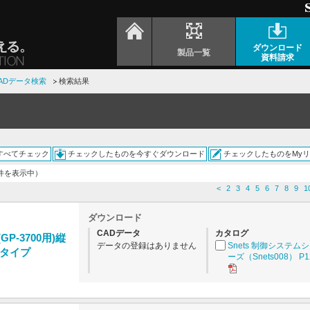
ダウンロード
製品一覧
資料請求
ADデータ検索
検索結果
すべてチェック
チェックしたものを今すぐダウンロード
チェックしたものをMy
6件を表示中）
<
2
3
4
5
6
7
8
9
1
ダウンロード
CADデータ
カタログ
GP-3700用)縦
データの登録はありません
Snets 制御システム
タイプ
ーズ（Snets008） P1