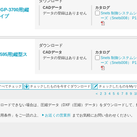
ダウンロード
CADデータ
カタログ
GP-3700用)縦
データの登録はありません
Snets 制御システム
イプ
ーズ（Snets008） P1
ダウンロード
CADデータ
カタログ
1595用)縦型ス
データの登録はありません
Snets 制御システム
ーズ（Snets008） P1
すべてチェック
チェックしたものを今すぐダウンロード
チェックしたものをMy
<
2
3
4
5
6
7
8
9
1
ンロードできない場合は、圧縮データ（DXF（圧縮）データ）をダウンロードして、
利用条件」をご一読の上、
お近くの営業所
までお気軽にお問い合わせください。