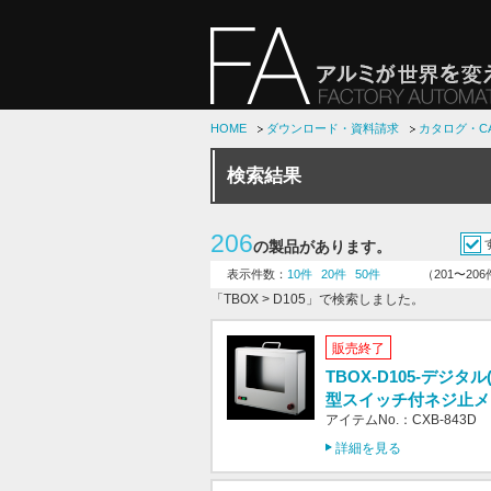
HOME
ダウンロード・資料請求
カタログ・C
検索結果
206
の製品があります。
表示件数：
10件
20件
50件
（201〜20
「TBOX > D105」で検索しました。
販売終了
TBOX-D105-デジタル(
型スイッチ付ネジ止メ
アイテムNo.：CXB-843D
詳細を見る