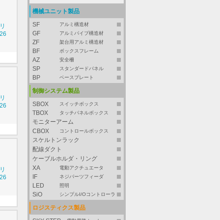
機械ユニット製品
SF
アルミ構造材
シリ
GF
26
アルミパイプ構造材
ZF
架台用アルミ構造材
BF
ボックスフレーム
AZ
安全柵
SP
スタンダードパネル
BP
ベースプレート
制御システム製品
シリ
SBOX
スイッチボックス
26
TBOX
タッチパネルボックス
モニターアーム
CBOX
コントロールボックス
スケルトンラック
配線ダクト
ケーブルホルダ・リング
XA
電動アクチュエータ
シリ
IF
26
ネジパーツフィーダ
LED
照明
SiO
シンプルI/Oコントローラ
ロジスティクス製品