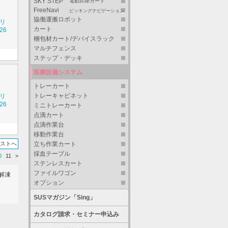
SKY STEP
電動昇降カート
FreeNavi
ピッキングナビゲーション
協働運搬ロボット
シリ
カート
26
梱包材カート/デバイスラック
マルチフェンス
ステップ・デッキ
医療設備システム
トレーカート
トレーキャビネット
シリ
26
ミニトレーカート
点滴カート
点滴作業台
移動作業台
立ち作業カート
リストへ
採血テーブル
0
11
>
ステンレスカート
ファイルワゴン
解凍
オプション
SUSマガジン「Sing」
カタログ請求・セミナー申込み