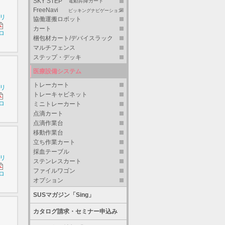
SKY STEP
電動昇降カート
FreeNavi
ピッキングナビゲーション
シリ
協働運搬ロボット
カート
ロ
梱包材カート/デバイスラック
マルチフェンス
ステップ・デッキ
医療設備システム
トレーカート
シリ
トレーキャビネット
ロ
ミニトレーカート
点滴カート
点滴作業台
移動作業台
立ち作業カート
採血テーブル
シリ
ステンレスカート
ファイルワゴン
ロ
オプション
SUSマガジン「Sing」
カタログ請求・セミナー申込み