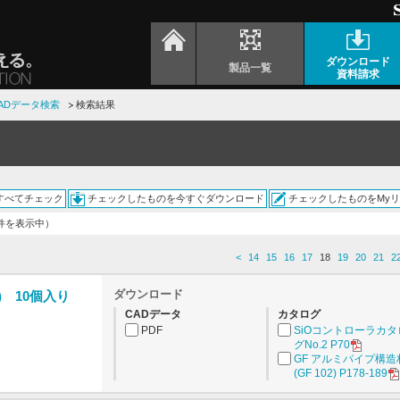
ダウンロード
製品一覧
資料請求
ADデータ検索
検索結果
すべてチェック
チェックしたものを今すぐダウンロード
チェックしたものをMy
0件を表示中）
<
14
15
16
17
18
19
20
21
2
ダウンロード
) 10個入り
CADデータ
カタログ
PDF
SiOコントローラカタ
グNo.2 P70
GF アルミパイプ構造
(GF 102) P178-189