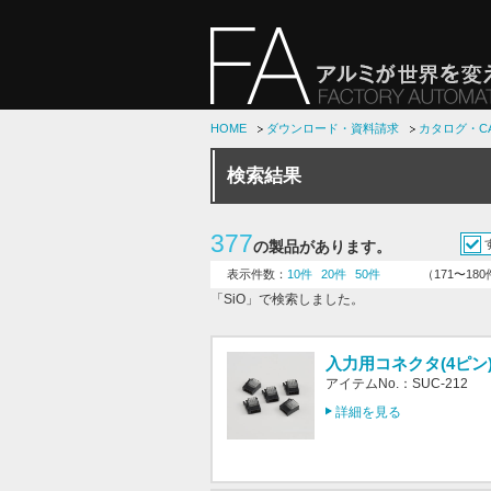
HOME
ダウンロード・資料請求
カタログ・C
検索結果
377
の製品があります。
表示件数：
10件
20件
50件
（171〜18
「SiO」で検索しました。
入力用コネクタ(4ピン
アイテムNo.：SUC-212
詳細を見る