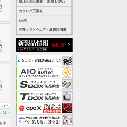
SUSの旬な情報 「SUS NOW」
シリ
ロ
カタログ正誤表
apdX
各種ソフトウエア・取扱説明書
シリ
ロ
シリ
ロ
リストへ
2
23
>
解凍