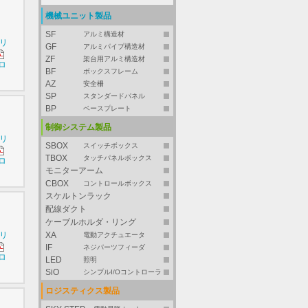
機械ユニット製品
SF
アルミ構造材
シリ
GF
アルミパイプ構造材
ZF
架台用アルミ構造材
ロ
BF
ボックスフレーム
AZ
安全柵
SP
スタンダードパネル
BP
ベースプレート
制御システム製品
シリ
SBOX
スイッチボックス
TBOX
タッチパネルボックス
ロ
モニターアーム
CBOX
コントロールボックス
スケルトンラック
配線ダクト
ケーブルホルダ・リング
シリ
XA
電動アクチュエータ
IF
ネジパーツフィーダ
ロ
LED
照明
SiO
シンプルI/Oコントローラ
ロジスティクス製品