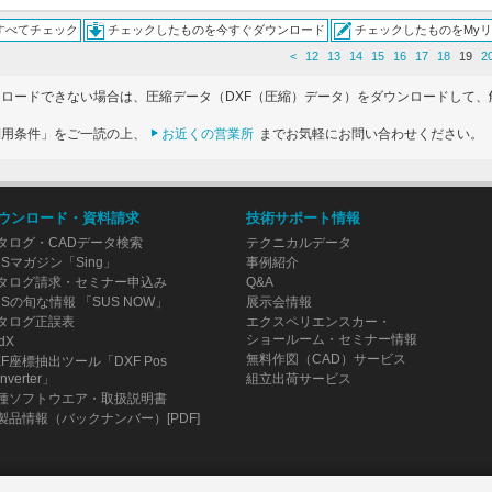
すべてチェック
チェックしたものを今すぐダウンロード
チェックしたものをMy
<
12
13
14
15
16
17
18
19
2
ンロードできない場合は、圧縮データ（DXF（圧縮）データ）をダウンロードして、
利用条件」をご一読の上、
お近くの営業所
までお気軽にお問い合わせください。
ウンロード・資料請求
技術サポート情報
タログ・CADデータ検索
テクニカルデータ
USマガジン「Sing」
事例紹介
タログ請求・セミナー申込み
Q&A
USの旬な情報 「SUS NOW」
展示会情報
タログ正誤表
エクスペリエンスカー・
ショールーム・セミナー情報
dX
無料作図（CAD）サービス
XF座標抽出ツール「DXF Pos
nverter」
組立出荷サービス
種ソフトウエア・取扱説明書
製品情報（バックナンバー）[PDF]