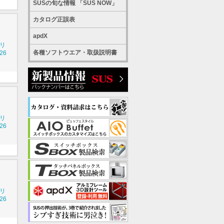
SUSの旬な情報 「SUS NOW」
カタログ正誤表
apdX
シリ
各種ソフトウエア・取扱説明書
26
シリ
26
シリ
26