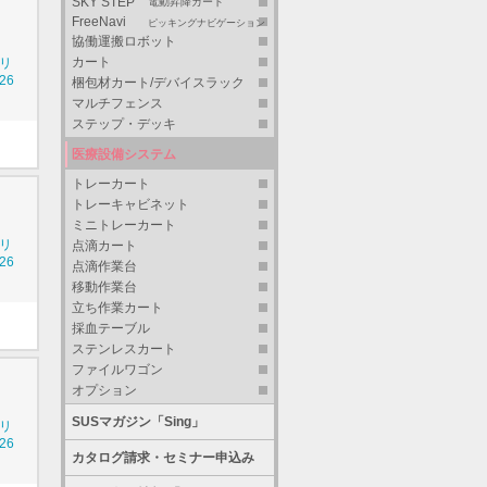
SKY STEP
電動昇降カート
FreeNavi
ピッキングナビゲーション
協働運搬ロボット
カート
シリ
26
梱包材カート/デバイスラック
マルチフェンス
ステップ・デッキ
医療設備システム
トレーカート
トレーキャビネット
ミニトレーカート
シリ
点滴カート
26
点滴作業台
移動作業台
立ち作業カート
採血テーブル
ステンレスカート
ファイルワゴン
オプション
SUSマガジン「Sing」
シリ
26
カタログ請求・セミナー申込み