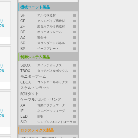
機械ユニット製品
SF
アルミ構造材
シリ
GF
アルミパイプ構造材
26
ZF
架台用アルミ構造材
BF
ボックスフレーム
AZ
安全柵
SP
スタンダードパネル
BP
ベースプレート
制御システム製品
SBOX
スイッチボックス
シリ
26
TBOX
タッチパネルボックス
モニターアーム
CBOX
コントロールボックス
スケルトンラック
配線ダクト
ケーブルホルダ・リング
XA
電動アクチュエータ
シリ
IF
ネジパーツフィーダ
26
LED
照明
SiO
シンプルI/Oコントローラ
ロジスティクス製品