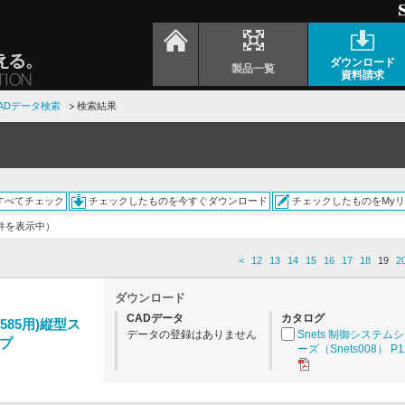
ダウンロード
製品一覧
資料請求
ADデータ検索
検索結果
すべてチェック
チェックしたものを今すぐダウンロード
チェックしたものをMy
0件を表示中）
<
12
13
14
15
16
17
18
19
2
ダウンロード
CADデータ
カタログ
1585用)縦型ス
データの登録はありません
Snets 制御システム
プ
ーズ（Snets008） P1