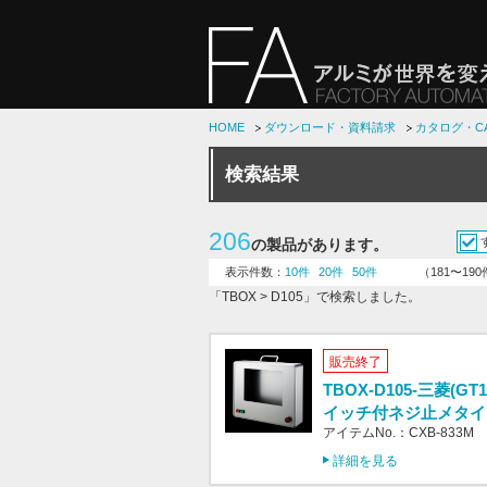
HOME
ダウンロード・資料請求
カタログ・C
検索結果
206
の製品があります。
表示件数：
10件
20件
50件
（181〜19
「TBOX > D105」で検索しました。
販売終了
TBOX-D105-三菱(GT
イッチ付ネジ止メタイ
アイテムNo.：CXB-833M
詳細を見る