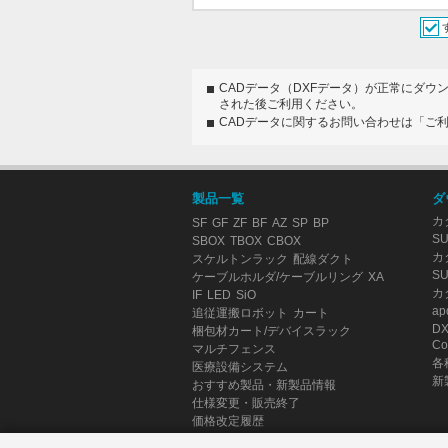
CADデータ（DXFデータ）が正常にダウ
された後ご利用ください。
CADデータに関するお問い合わせは「ご
製品一覧
ダ
カ
SF
GF
ZF
BF
AZ
SP
BP
S
SBOX
TBOX
CBOX
カ
スケルトンラック
配線ダクト
S
ケーブルホルダ/ケーブルリング
XA
カ
IF
LED
SiO
ap
追従運搬ロボット
カート
D
梱包材カート/デバイスラック
Co
マルチフェンス
各
医療設備システム
新
おすすめ製品・新製品情報
仕様変更・販売終了
価格改定履歴