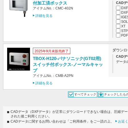
付加工済ボックス
CADデ
DXF
アイテムNo.：CMC-402N
DXF
詳細を見る
IGE
SOL
XT
STP
PDF
ダウンロ
2025年9月末販売終了
CADデ
TBOX-H120-パナソニック(GT02用)
データ
スイッチ付ボックス-ノーマルキャッ
プ
アイテムNo.：CMB-A2PN
詳細を見る
すべてチェック
チェックしたも
CADデータ（DXFデータ）が正常にダウンロードできない場合は、圧縮デ
された後ご利用ください。
CADデータに関するお問い合わせは「ご利用条件」をご一読の上、
お近