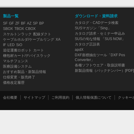
製品一覧
ダウンロード・資料請求
カタログ・CADデータ検索
SF
GF
ZF
BF
AZ
SP
BP
SUSマガジン「Sing」
SBOX
TBOX
CBOX
カタログ請求・セミナー申込み
スケルトンラック
配線ダクト
SUSの旬な情報 「SUS NOW」
ケーブルホルダ/ケーブルリング
XA
カタログ正誤表
IF
LED
SiO
apdX
追従運搬ロボット
カート
DXF座標抽出ツール「DXF Pos
梱包材カート/デバイスラック
Converter」
マルチフェンス
各種ソフトウエア・取扱説明書
医療設備システム
新製品情報（バックナンバー）[PDF]
おすすめ製品・新製品情報
仕様変更・販売終了
価格改定履歴
会社概要
サイトマップ
ご利用規約
個人情報保護について
クッキー