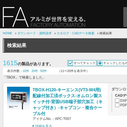
HOME
ダウンロード・資料請求
カタログ・CADデータ検索
検索結果
検索結果
1615
すべてチェック
チェックしたも
の製品があります。
表示件数：
10件
20件
50件
（11〜20件を表示中）
「TBOX」で検索しました。
ダウンロ
TBOX-H120-キーエンス(VT3-W4用)
配線付加工済ボックス-オムロン製ス
CADデ
DXF
イッチ付-背面USB端子部穴加工（キ
PDF
ャップ付き）-キャプコン・複合ケー
ブル付
アイテムNo.：APC-T007
詳細を見る