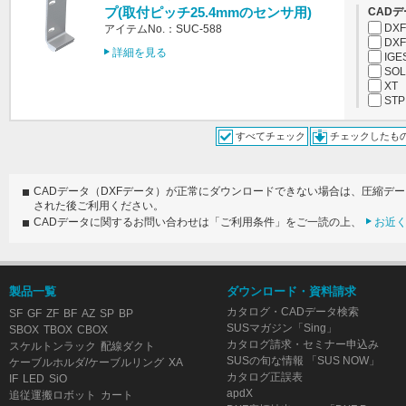
プ(取付ピッチ25.4mmのセンサ用)
CADデ
DXF
アイテムNo.：SUC-588
DXF
詳細を見る
IGE
SOL
XT
STP
すべてチェック
チェックしたも
CADデータ（DXFデータ）が正常にダウンロードできない場合は、圧縮デ
された後ご利用ください。
CADデータに関するお問い合わせは「ご利用条件」をご一読の上、
お近
製品一覧
ダウンロード・資料請求
カタログ・CADデータ検索
SF
GF
ZF
BF
AZ
SP
BP
SUSマガジン「Sing」
SBOX
TBOX
CBOX
カタログ請求・セミナー申込み
スケルトンラック
配線ダクト
SUSの旬な情報 「SUS NOW」
ケーブルホルダ/ケーブルリング
XA
カタログ正誤表
IF
LED
SiO
apdX
追従運搬ロボット
カート