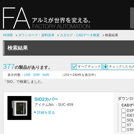
HOME
ダウンロード・資料請求
カタログ・CADデータ検索
検索結果
検索結果
377
すべてチェック
チェックしたも
の製品があります。
表示件数：
10件
20件
50件
（231〜240件を表示中）
「SiO」で検索しました。
ダウンロ
SiO2カバー
アイテムNo.：SUC-459
CADデ
DXF
詳細を見る
IGE
SOL
XT
STP