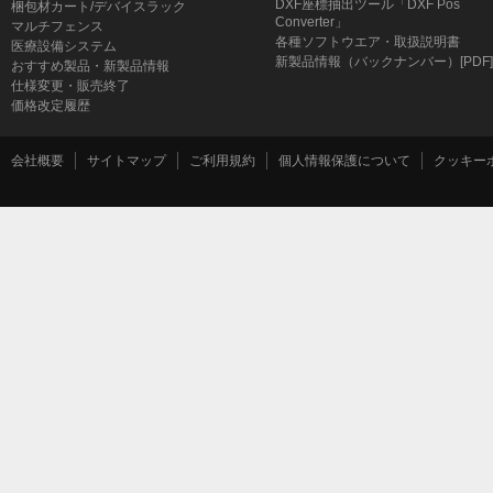
DXF座標抽出ツール「DXF Pos
梱包材カート/デバイスラック
Converter」
マルチフェンス
各種ソフトウエア・取扱説明書
医療設備システム
新製品情報（バックナンバー）[PDF]
おすすめ製品・新製品情報
仕様変更・販売終了
価格改定履歴
会社概要
サイトマップ
ご利用規約
個人情報保護について
クッキー