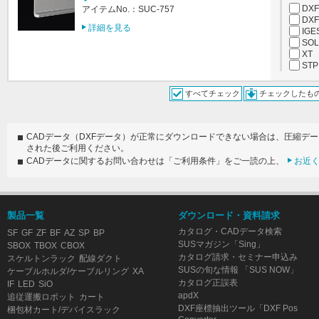
DXF
アイテムNo.：SUC-757
DXF
詳細を見る
IGE
SOL
XT
STP
すべてチェック
チェックしたも
CADデータ（DXFデータ）が正常にダウンロードできない場合は、圧縮デ
された後ご利用ください。
CADデータに関するお問い合わせは「ご利用条件」をご一読の上、
お近
製品一覧
ダウンロード・資料請求
カタログ・CADデータ検索
SF
GF
ZF
BF
AZ
SP
BP
SUSマガジン「Sing」
SBOX
TBOX
CBOX
カタログ請求・セミナー申込み
スケルトンラック
配線ダクト
SUSの旬な情報 「SUS NOW」
ケーブルホルダ/ケーブルリング
XA
カタログ正誤表
IF
LED
SiO
apdX
追従運搬ロボット
カート
DXF座標抽出ツール「DXF Pos
梱包材カート/デバイスラック