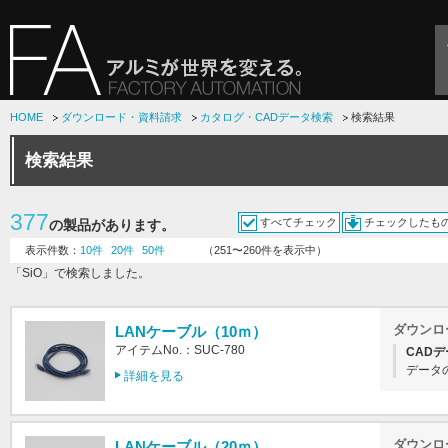
HOME
ダウンロード・資料請求
カタログ・CADデータ検索
検索結果
検索結果
377
すべてチェック
チェックしたも
の製品があります。
表示件数：
10件
20件
50件
（251〜260件を表示中）
「SiO」で検索しました。
ダウンロ
LANケーブル（10ｍ）
アイテムNo.：SUC-780
CADデ
データ
詳細を見る
ダウンロ
LANケーブル（20ｍ）