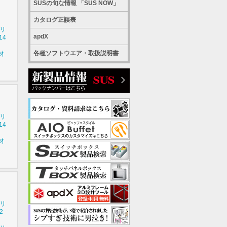
SUSの旬な情報 「SUS NOW」
カタログ正誤表
シリ
apdX
14
各種ソフトウエア・取扱説明書
材
シリ
14
材
シリ
2