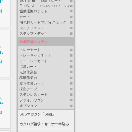
SKY STEP
電動昇降カート
14
FreeNavi
ピッキングナビゲーション
協働運搬ロボット
材
カート
梱包材カート/デバイスラック
マルチフェンス
ステップ・デッキ
医療設備システム
シリ
トレーカート
13
トレーキャビネット
ミニトレーカート
材
点滴カート
点滴作業台
移動作業台
立ち作業カート
採血テーブル
ステンレスカート
シリ
ファイルワゴン
14
オプション
材
SUSマガジン「Sing」
カタログ請求・セミナー申込み