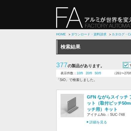
HOME
ダウンロード・資料請求
カタログ・C
検索結果
377
の製品があります。
表示件数：
10件
20件
50件
（261〜27
「SiO」で検索しました。
GFN ながらスイッチ
ット（取付ピッチ50
ッチ用）キット
アイテムNo.：SUC-748
詳細を見る