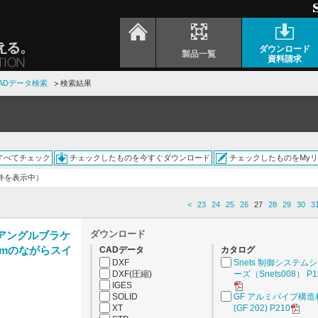
ダウンロード
製品一覧
資料請求
ADデータ検索
検索結果
すべてチェック
チェックしたものを今すぐダウンロード
チェックしたものをMy
0件を表示中）
<
23
24
25
26
27
28
29
30
3
ダウンロード
 アングルブラケ
mmのながらスイ
CADデータ
カタログ
DXF
Snets 制御システム
DXF(圧縮)
ーズ（Snets008） P1
IGES
SOLID
GF アルミパイプ構造
XT
(GF 202) P210