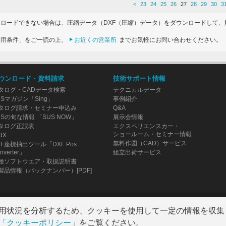
<
23
24
25
26
27
28
29
30
3
ンロードできない場合は、圧縮データ（DXF（圧縮）データ）をダウンロードして、
利用条件」をご一読の上、
お近くの営業所
までお気軽にお問い合わせください。
ウンロード・資料請求
技術サポート情報
タログ・CADデータ検索
テクニカルデータ
USマガジン「Sing」
事例紹介
タログ請求・セミナー申込み
Q&A
USの旬な情報 「SUS NOW」
展示会情報
タログ正誤表
エクスペリエンスカー・
ショールーム・セミナー情報
dX
無料作図（CAD）サービス
XF座標抽出ツール「DXF Pos
nverter」
組立出荷サービス
種ソフトウエア・取扱説明書
製品情報（バックナンバー）[PDF]
用状況を分析するため、クッキーを使用して一定の情報を収集
人情報保護について
クッキーポリシー
「クッキーポリシー」
をご覧ください。