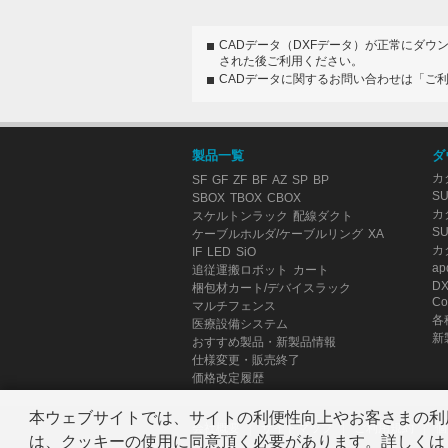
CADデータ（DXFデータ）が正常にダウ
された後ご利用ください。
CADデータに関するお問い合わせは「ご
製品一覧
ダ
カ
SF
GF
ZF
BF
AZ
SP
BP
S
SBOX
TBOX
CBOX
カ
スケルトンラック
配線ダクト
S
ケーブルホルダ/ケーブルリング
XA
カ
IF
LED
SiO
ap
追従運搬ロボット
カート
D
梱包材カート/デバイスラック
Co
マルチフェンス
各
医療設備システム
新
おすすめ製品・新製品情報
仕様変更・販売終了
価格改定履歴
本ウェブサイトでは、サイトの利便性向上やお客さまの利
会社概要
サイトマップ
ご利用規約
個
は、クッキーの使用に同意頂く必要があります。詳しくは