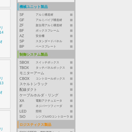
機械ユニット製品
SF
アルミ構造材
GF
アルミパイプ構造材
ZF
架台用アルミ構造材
シリ
BF
ボックスフレーム
14
AZ
安全柵
SP
スタンダードパネル
材
BP
ベースプレート
制御システム製品
SBOX
スイッチボックス
TBOX
タッチパネルボックス
モニターアーム
シリ
CBOX
コントロールボックス
13
スケルトンラック
配線ダクト
材
ケーブルホルダ・リング
XA
電動アクチュエータ
IF
ネジパーツフィーダ
LED
照明
SiO
シンプルI/Oコントローラ
ロジスティクス製品
シリ