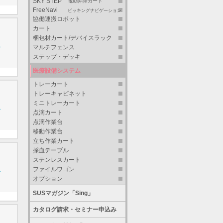
SKY STEP
電動昇降カート
FreeNavi
ピッキングナビゲーション
協働運搬ロボット
カート
梱包材カート/デバイスラック
マルチフェンス
グ
ステップ・デッキ
医療設備システム
トレーカート
トレーキャビネット
ミニトレーカート
グ
点滴カート
点滴作業台
移動作業台
立ち作業カート
採血テーブル
ステンレスカート
ファイルワゴン
グ
オプション
SUSマガジン「Sing」
カタログ請求・セミナー申込み