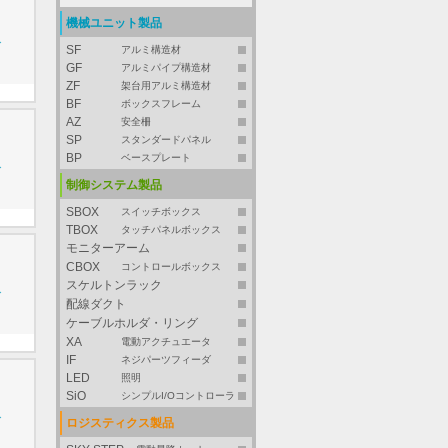
機械ユニット製品
グ
SF
アルミ構造材
GF
アルミパイプ構造材
ZF
架台用アルミ構造材
BF
ボックスフレーム
AZ
安全柵
SP
スタンダードパネル
BP
ベースプレート
グ
制御システム製品
SBOX
スイッチボックス
TBOX
タッチパネルボックス
モニターアーム
CBOX
コントロールボックス
スケルトンラック
グ
配線ダクト
ケーブルホルダ・リング
XA
電動アクチュエータ
IF
ネジパーツフィーダ
LED
照明
SiO
シンプルI/Oコントローラ
グ
ロジスティクス製品