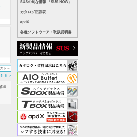
SUSの旬な情報 「SUS NOW」
グ
カタログ正誤表
apdX
各種ソフトウエア・取扱説明書
グ
リストへ
5
6
>
解凍