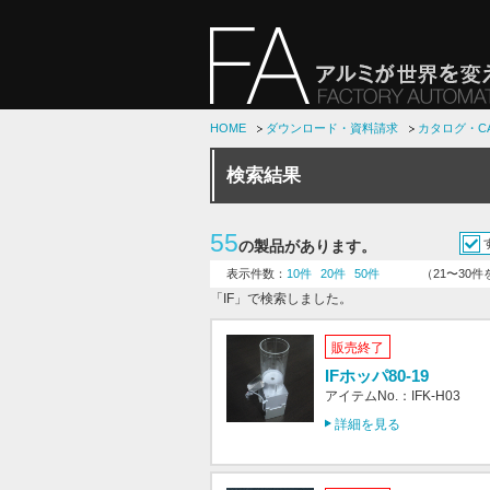
HOME
ダウンロード・資料請求
カタログ・C
検索結果
55
の製品があります。
表示件数：
10件
20件
50件
（21〜30
「IF」で検索しました。
販売終了
IFホッパ80-19
アイテムNo.：IFK-H03
詳細を見る