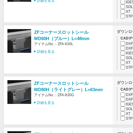
詳細を見る
IGE
SOL
XT
STP
ダウンロ
ZFコーナースロットシール
MD60H（ブルー）L=48mm
CADデ
DXF
アイテムNo.：ZFA-630L
DXF
詳細を見る
IGE
SOL
XT
STP
ダウンロ
ZFコーナースロットシール
MD80H（ライトグレー）L=63mm
CADデ
DXF
アイテムNo.：ZFA-830G
DXF
詳細を見る
IGE
SOL
XT
STP