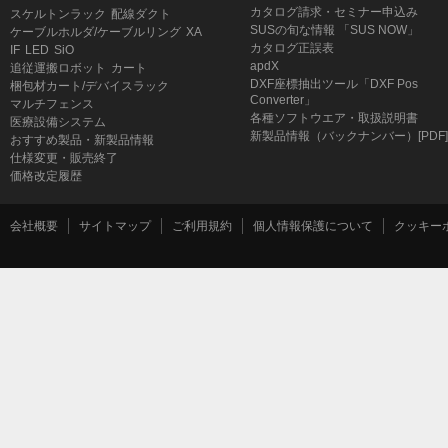
カタログ請求・セミナー申込み
スケルトンラック
配線ダクト
SUSの旬な情報 「SUS NOW」
ケーブルホルダ/ケーブルリング
XA
カタログ正誤表
IF
LED
SiO
apdX
追従運搬ロボット
カート
DXF座標抽出ツール「DXF Pos
梱包材カート/デバイスラック
Converter」
マルチフェンス
各種ソフトウエア・取扱説明書
医療設備システム
新製品情報（バックナンバー）[PDF]
おすすめ製品・新製品情報
仕様変更・販売終了
価格改定履歴
会社概要
サイトマップ
ご利用規約
個人情報保護について
クッキー