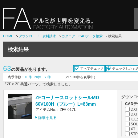
HOME
ダウンロード・資料請求
カタログ・CADデータ検索
検索結果
検索結果
63
すべてチェック
チェックしたも
の製品があります。
表示件数：
10件
20件
50件
（21〜30件を表示中）
「ZF > ZF 共通パーツ」で検索しました。
ダウンロ
ZFコーナースロットシールMD
60V100H（ブルー）L=83mm
CADデ
DXF
アイテムNo.：ZFA-017L
DXF
詳細を見る
IGE
SOL
XT
STP