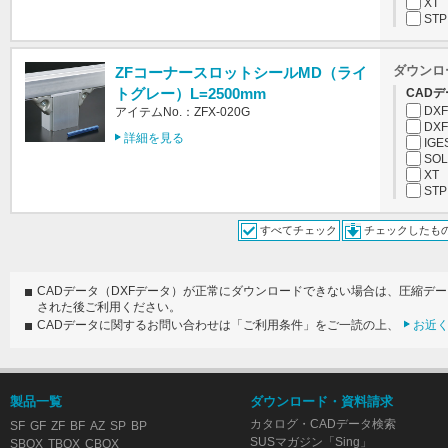
XT
STP
ダウンロ
ZFコーナースロットシールMD（ライ
トグレー）L=2500mm
CADデ
DXF
アイテムNo.：ZFX-020G
DXF
詳細を見る
IGE
SOL
XT
STP
すべてチェック
チェックしたも
CADデータ（DXFデータ）が正常にダウンロードできない場合は、圧縮デ
された後ご利用ください。
CADデータに関するお問い合わせは「ご利用条件」をご一読の上、
お近
製品一覧
ダウンロード・資料請求
カタログ・CADデータ検索
SF
GF
ZF
BF
AZ
SP
BP
SUSマガジン「Sing」
SBOX
TBOX
CBOX