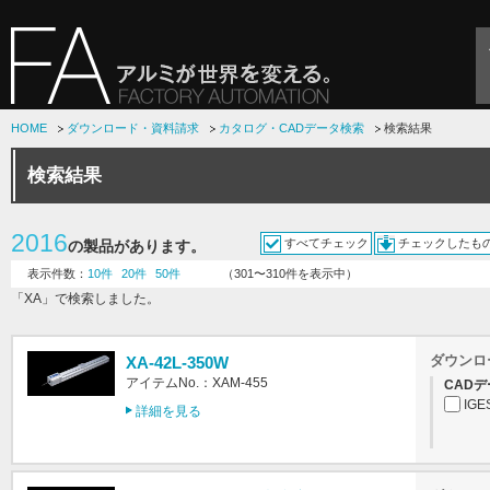
HOME
ダウンロード・資料請求
カタログ・CADデータ検索
検索結果
検索結果
2016
すべてチェック
チェックしたも
の製品があります。
表示件数：
10件
20件
50件
（301〜310件を表示中）
「XA」で検索しました。
ダウンロ
XA-42L-350W
アイテムNo.：XAM-455
CADデ
IGE
詳細を見る