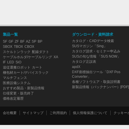
製品一覧
ダウンロード・資料請求
カタログ・CADデータ検索
SF
GF
ZF
BF
AZ
SP
BP
SUSマガジン「Sing」
SBOX
TBOX
CBOX
カタログ請求・セミナー申込み
スケルトンラック
配線ダクト
SUSの旬な情報 「SUS NOW」
ケーブルホルダ/ケーブルリング
XA
カタログ正誤表
IF
LED
SiO
apdX
追従運搬ロボット
カート
DXF座標抽出ツール「DXF Pos
梱包材カート/デバイスラック
Converter」
マルチフェンス
各種ソフトウエア・取扱説明書
医療設備システム
新製品情報（バックナンバー）[PDF]
おすすめ製品・新製品情報
仕様変更・販売終了
価格改定履歴
会社概要
サイトマップ
ご利用規約
個人情報保護について
クッキー