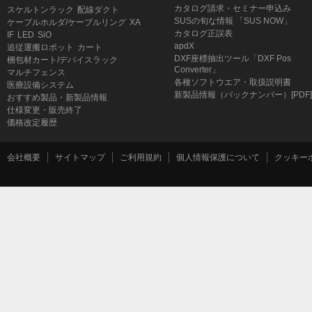
カタログ請求・セミナー申込み
スケルトンラック
配線ダクト
SUSの旬な情報 「SUS NOW」
ケーブルホルダ/ケーブルリング
XA
カタログ正誤表
IF
LED
SiO
apdX
追従運搬ロボット
カート
DXF座標抽出ツール「DXF Pos
梱包材カート/デバイスラック
Converter」
マルチフェンス
各種ソフトウエア・取扱説明書
医療設備システム
新製品情報（バックナンバー）[PDF]
おすすめ製品・新製品情報
仕様変更・販売終了
価格改定履歴
会社概要
サイトマップ
ご利用規約
個人情報保護について
クッキー