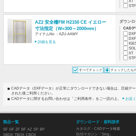
XT
STP
ダウンロ
AZ2 安全柵FM H2150 CE イエロー
寸法指定（W=300～2000mm）
CADデ
DXF
アイテムNo.：AZU-AAWY
DXF
詳細を見る
IGE
SOL
XT
STP
すべてチェック
チェックしたも
CADデータ（DXFデータ）が正常にダウンロードできない場合は、圧縮デ
された後ご利用ください。
CADデータに関するお問い合わせは「ご利用条件」をご一読の上、
お近
製品一覧
ダウンロード・資料請求
カタログ・CADデータ検索
SF
GF
ZF
BF
AZ
SP
BP
SUSマガジン「Sing」
SBOX
TBOX
CBOX