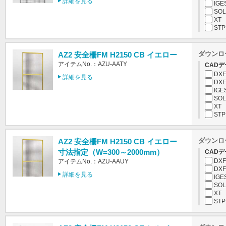
詳細を見る
IGE
SOL
XT
STP
ダウンロ
AZ2 安全柵FM H2150 CB イエロー
アイテムNo.：AZU-AATY
CADデ
DXF
詳細を見る
DXF
IGE
SOL
XT
STP
ダウンロ
AZ2 安全柵FM H2150 CB イエロー
寸法指定（W=300～2000mm）
CADデ
DXF
アイテムNo.：AZU-AAUY
DXF
詳細を見る
IGE
SOL
XT
STP