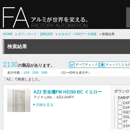
HOME
ダウンロード・資料請求
カタログ・CADデータ検索
検索結果
検索結果
2130
すべてチェック
チェックしたも
の製品があります。
表示件数：
10件
20件
50件
（31〜40件を表示中）
「AZ」で検索しました。
ダウンロ
AZ2 安全柵FM H2150 BC イエロー
アイテムNo.：AZU-AARY
CADデ
DXF
詳細を見る
DXF
IGE
SOL
XT
STP