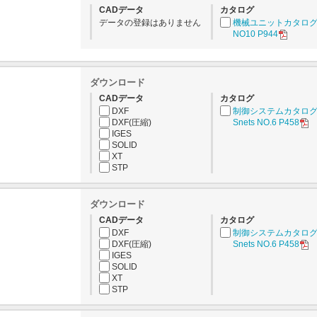
CADデータ
カタログ
データの登録はありません
機械ユニットカタロ
NO10 P944
ダウンロード
CADデータ
カタログ
DXF
制御システムカタロ
DXF(圧縮)
Snets NO.6 P458
IGES
SOLID
XT
STP
ダウンロード
CADデータ
カタログ
DXF
制御システムカタロ
DXF(圧縮)
Snets NO.6 P458
IGES
SOLID
XT
STP