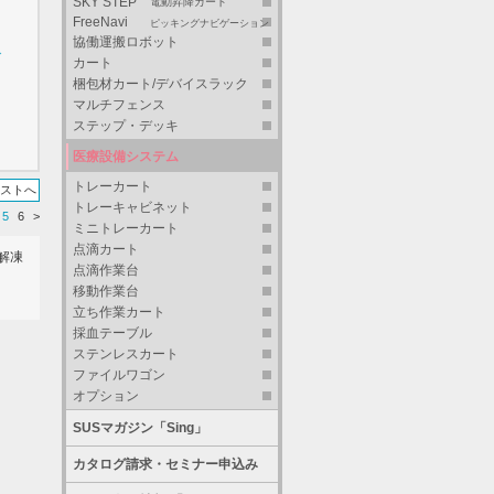
SKY STEP
電動昇降カート
FreeNavi
ピッキングナビゲーション
協働運搬ロボット
グ
カート
梱包材カート/デバイスラック
マルチフェンス
ステップ・デッキ
医療設備システム
トレーカート
リストへ
トレーキャビネット
5
6
>
ミニトレーカート
点滴カート
解凍
点滴作業台
移動作業台
立ち作業カート
採血テーブル
ステンレスカート
ファイルワゴン
オプション
SUSマガジン「Sing」
カタログ請求・セミナー申込み