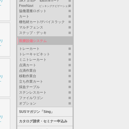
シリ
SKY STEP
電動昇降カート
-
FreeNavi
ピッキングナビゲーション
協働運搬ロボット
カート
梱包材カート/デバイスラック
マルチフェンス
ステップ・デッキ
医療設備システム
シリ
-
トレーカート
トレーキャビネット
ミニトレーカート
点滴カート
点滴作業台
移動作業台
シリ
-
立ち作業カート
採血テーブル
ステンレスカート
ファイルワゴン
オプション
SUSマガジン「Sing」
シリ
カタログ請求・セミナー申込み
-