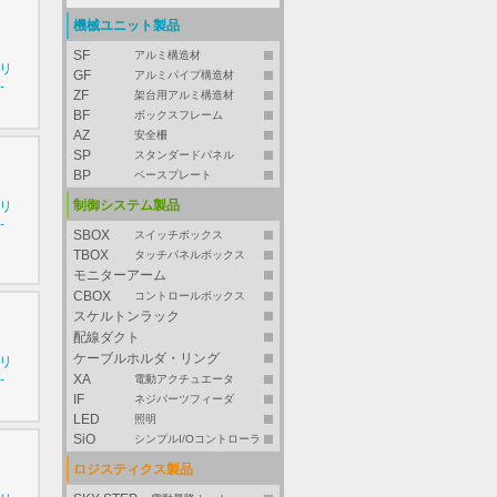
機械ユニット製品
SF
アルミ構造材
シリ
GF
アルミパイプ構造材
-
ZF
架台用アルミ構造材
BF
ボックスフレーム
AZ
安全柵
SP
スタンダードパネル
BP
ベースプレート
制御システム製品
シリ
-
SBOX
スイッチボックス
TBOX
タッチパネルボックス
モニターアーム
CBOX
コントロールボックス
スケルトンラック
配線ダクト
ケーブルホルダ・リング
シリ
-
XA
電動アクチュエータ
IF
ネジパーツフィーダ
LED
照明
SiO
シンプルI/Oコントローラ
ロジスティクス製品