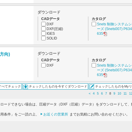
ダウンロード
CADデータ
カタログ
DXF
Snets 制御システム
DXF(圧縮)
ーズ (Snets007) P634
IGES
635
SOLID
ダウンロード
逆方向)
CADデータ
カタログ
DXF
Snets 制御システム
ーズ (Snets007) P634
635
すべてチェック
チェックしたものを今すぐダウンロード
チェックしたものをMy
<
4
5
6
7
8
9
10
11
1
ンロードできない場合は、圧縮データ（DXF（圧縮）データ）をダウンロードして、
利用条件」をご一読の上、
お近くの営業所
までお気軽にお問い合わせください。