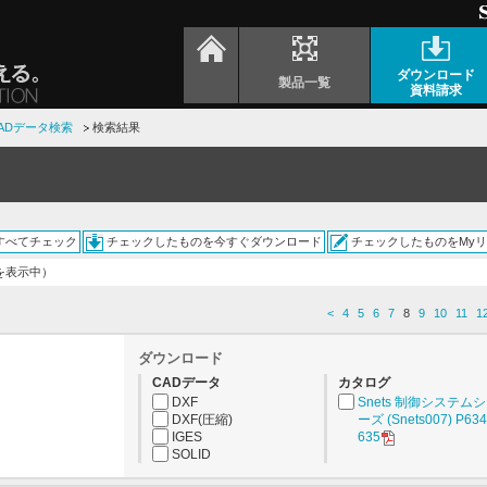
ダウンロード
製品一覧
資料請求
ADデータ検索
検索結果
すべてチェック
チェックしたものを今すぐダウンロード
チェックしたものをMy
件を表示中）
<
4
5
6
7
8
9
10
11
1
ダウンロード
CADデータ
カタログ
DXF
Snets 制御システム
DXF(圧縮)
ーズ (Snets007) P634
IGES
635
SOLID