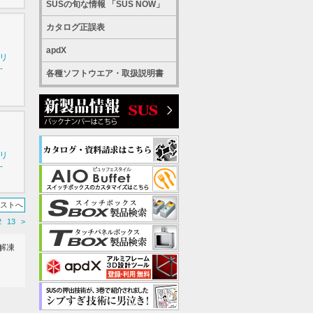
SUSの旬な情報 「SUS NOW」
カタログ正誤表
apdX
シリ
-
各種ソフトウエア・取扱説明書
シリ
-
リストへ
2
13
>
解凍