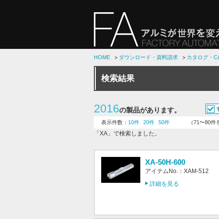
HOME
ダウンロード・資料請求
カタログ・C
検索結果
2016
の製品があります。
表示件数：
10件
20件
50件
（71〜80
「XA」で検索しました。
XA-50H-600
アイテムNo.：XAM-512
詳細を見る