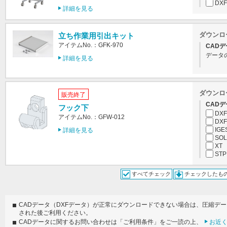
DXF
詳細を見る
ダウンロ
立ち作業用引出キット
アイテムNo.：GFK-970
CADデ
データ
詳細を見る
ダウンロ
販売終了
CADデ
フック下
DXF
アイテムNo.：GFW-012
DXF
IGE
詳細を見る
SOL
XT
STP
すべてチェック
チェックしたも
CADデータ（DXFデータ）が正常にダウンロードできない場合は、圧縮デ
された後ご利用ください。
CADデータに関するお問い合わせは「ご利用条件」をご一読の上、
お近