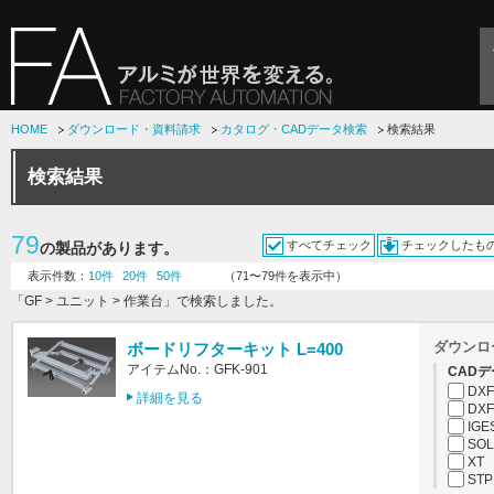
HOME
ダウンロード・資料請求
カタログ・CADデータ検索
検索結果
検索結果
79
すべてチェック
チェックしたも
の製品があります。
表示件数：
10件
20件
50件
（71〜79件を表示中）
「GF > ユニット > 作業台」で検索しました。
ダウンロ
ボードリフターキット L=400
アイテムNo.：GFK-901
CADデ
DXF
詳細を見る
DXF
IGE
SOL
XT
STP