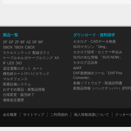
製品一覧
ダウンロード・資料請求
カタログ・CADデータ検索
SF
GF
ZF
BF
AZ
SP
BP
SUSマガジン「Sing」
SBOX
TBOX
CBOX
カタログ請求・セミナー申込み
スケルトンラック
配線ダクト
SUSの旬な情報 「SUS NOW」
ケーブルホルダ/ケーブルリング
XA
カタログ正誤表
IF
LED
SiO
apdX
追従運搬ロボット
カート
DXF座標抽出ツール「DXF Pos
梱包材カート/デバイスラック
Converter」
マルチフェンス
各種ソフトウエア・取扱説明書
医療設備システム
新製品情報（バックナンバー）[PDF]
おすすめ製品・新製品情報
仕様変更・販売終了
価格改定履歴
会社概要
サイトマップ
ご利用規約
個人情報保護について
クッキー