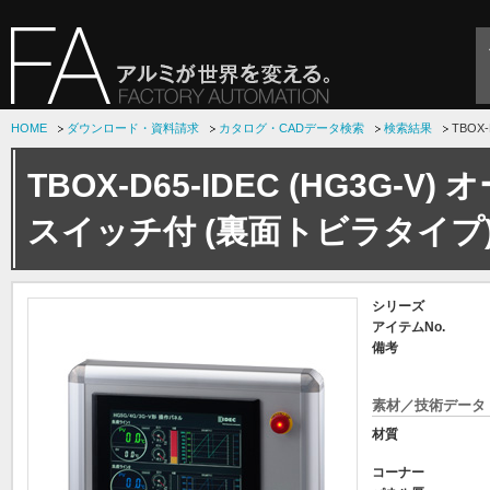
HOME
ダウンロード・資料請求
カタログ・CADデータ検索
検索結果
TBOX
TBOX-D65-IDEC (HG3G-V
スイッチ付 (裏面トビラタイプ
シリーズ
アイテムNo.
備考
素材／技術データ
材質
コーナー