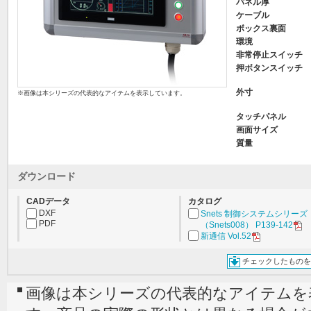
パネル厚
ケーブル
ボックス裏面
環境
非常停止スイッチ
押ボタンスイッチ
外寸
※画像は本シリーズの代表的なアイテムを表示しています。
タッチパネル
画面サイズ
質量
ダウンロード
CADデータ
カタログ
DXF
Snets 制御システムシリーズ
PDF
（Snets008） P139-142
新通信 Vol.52
チェックしたものを
画像は本シリーズの代表的なアイテムを