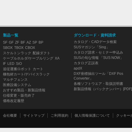
製品一覧
ダウンロード・資料請求
カタログ・CADデータ検索
SF
GF
ZF
BF
AZ
SP
BP
SUSマガジン「Sing」
SBOX
TBOX
CBOX
カタログ請求・セミナー申込み
スケルトンラック
配線ダクト
SUSの旬な情報 「SUS NOW」
ケーブルホルダ/ケーブルリング
XA
カタログ正誤表
IF
LED
SiO
apdX
追従運搬ロボット
カート
DXF座標抽出ツール「DXF Pos
梱包材カート/デバイスラック
Converter」
マルチフェンス
各種ソフトウエア・取扱説明書
医療設備システム
新製品情報（バックナンバー）[PDF]
おすすめ製品・新製品情報
仕様変更・販売終了
価格改定履歴
会社概要
サイトマップ
ご利用規約
個人情報保護について
クッキー