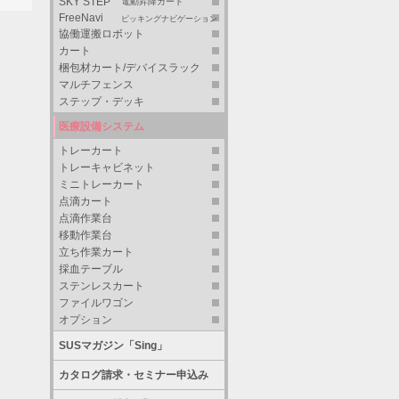
SKY STEP
電動昇降カート
FreeNavi
ピッキングナビゲーション
協働運搬ロボット
カート
梱包材カート/デバイスラック
マルチフェンス
ステップ・デッキ
医療設備システム
トレーカート
トレーキャビネット
ミニトレーカート
点滴カート
点滴作業台
移動作業台
立ち作業カート
採血テーブル
ステンレスカート
ファイルワゴン
オプション
SUSマガジン「Sing」
カタログ請求・セミナー申込み