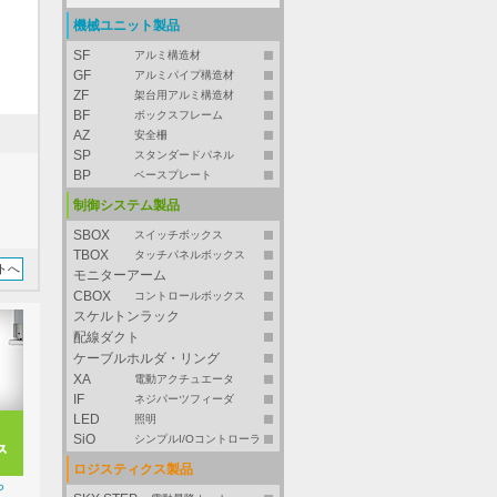
機械ユニット製品
SF
アルミ構造材
GF
アルミパイプ構造材
ZF
架台用アルミ構造材
BF
ボックスフレーム
AZ
安全柵
SP
スタンダードパネル
BP
ベースプレート
制御システム製品
SBOX
スイッチボックス
TBOX
タッチパネルボックス
トへ
モニターアーム
CBOX
コントロールボックス
スケルトンラック
配線ダクト
ケーブルホルダ・リング
XA
電動アクチュエータ
IF
ネジパーツフィーダ
LED
照明
SiO
シンプルI/Oコントローラ
ロジスティクス製品
ら