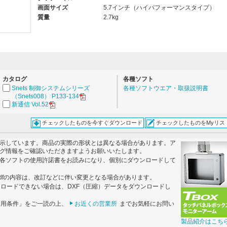
画面サイズ
5.7インチ（ハイパフォーマンスタイプ）
質量
2.7kg
。
カタログ
各種ソフト
Snets 制御システムシリーズ
各種ソフトウエア・取扱説明書
（Snets008） P133-134
新通信 Vol.52
チェックしたものを今すぐダウンロード
チェックしたものをMyリス
示しています。商品の実際の形状とは異なる場合があります。ア
グ情報をご確認いただきますようお願いいたします。
各ソフトの使用許諾書をお読みになり、個別にダウンロードして
dfの内容は、改訂などに伴い変更となる場合があります。
ンロードできない場合は、DXF（圧縮）データをダウンロードし
利用条件」をご一読の上、
お近くの営業所
までお気軽にお問い
製品紹介はこち