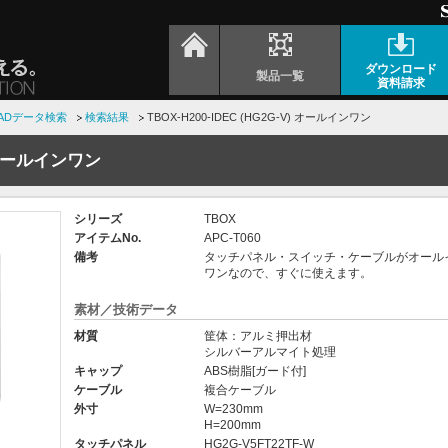
ダウンロード
製品一覧
資料請求
ADデータ検索
検索結果
TBOX-H200-IDEC (HG2G-V) オールインワン
V) オールインワン
シリーズ
TBOX
アイテムNo.
APC-T060
備考
タッチパネル・スイッチ・ケーブルがオール
ワンなので、すぐに使えます。
素材／技術データ
材質
筐体：アルミ押出材
シルバーアルマイト処理
キャップ
ABS樹脂[ガード付]
ケーブル
複合ケーブル
外寸
W=230mm
H=200mm
タッチパネル
HG2G-V5FT22TF-W