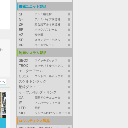
機械ユニット製品
SF
アルミ構造材
GF
アルミパイプ構造材
ZF
架台用アルミ構造材
BF
ボックスフレーム
AZ
安全柵
SP
スタンダードパネル
BP
ベースプレート
れ
制御システム製品
SBOX
スイッチボックス
TBOX
タッチパネルボックス
モニターアーム
CBOX
コントロールボックス
スケルトンラック
トへ
配線ダクト
ケーブルホルダ・リング
XA
電動アクチュエータ
IF
ネジパーツフィーダ
LED
照明
SiO
シンプルI/Oコントローラ
ロジスティクス製品