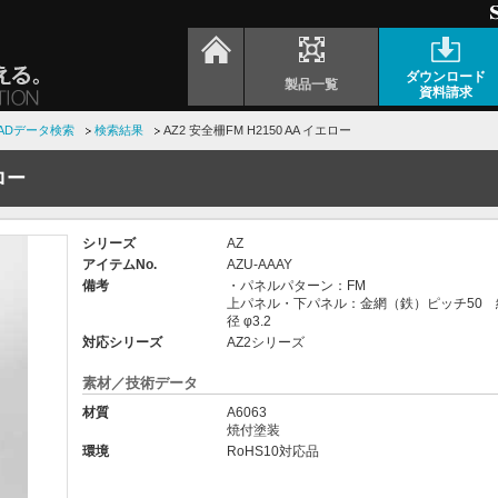
ダウンロード
製品一覧
資料請求
ADデータ検索
検索結果
AZ2 安全柵FM H2150 AA イエロー
エロー
シリーズ
AZ
アイテムNo.
AZU-AAAY
備考
・パネルパターン：FM
上パネル・下パネル：金網（鉄）ピッチ50 
径 φ3.2
対応シリーズ
AZ2シリーズ
素材／技術データ
材質
A6063
焼付塗装
環境
RoHS10対応品