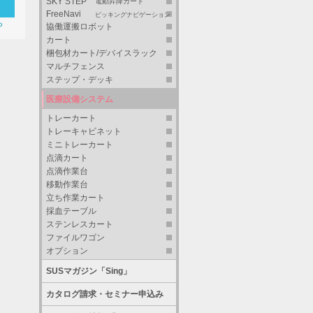
SKY STEP
電動昇降カート
FreeNavi
ピッキングナビゲーション
ら
協働運搬ロボット
カート
梱包材カート/デバイスラック
マルチフェンス
ステップ・デッキ
医療設備システム
トレーカート
トレーキャビネット
ミニトレーカート
点滴カート
点滴作業台
移動作業台
立ち作業カート
採血テーブル
ステンレスカート
ファイルワゴン
オプション
SUSマガジン「Sing」
カタログ請求・セミナー申込み