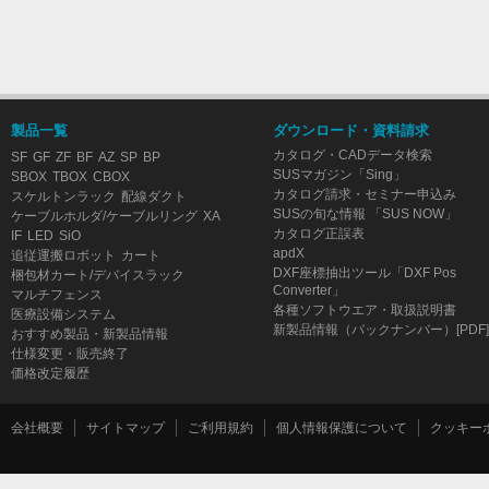
製品一覧
ダウンロード・資料請求
カタログ・CADデータ検索
SF
GF
ZF
BF
AZ
SP
BP
SUSマガジン「Sing」
SBOX
TBOX
CBOX
カタログ請求・セミナー申込み
スケルトンラック
配線ダクト
SUSの旬な情報 「SUS NOW」
ケーブルホルダ/ケーブルリング
XA
カタログ正誤表
IF
LED
SiO
apdX
追従運搬ロボット
カート
DXF座標抽出ツール「DXF Pos
梱包材カート/デバイスラック
Converter」
マルチフェンス
各種ソフトウエア・取扱説明書
医療設備システム
新製品情報（バックナンバー）[PDF]
おすすめ製品・新製品情報
仕様変更・販売終了
価格改定履歴
会社概要
サイトマップ
ご利用規約
個人情報保護について
クッキー