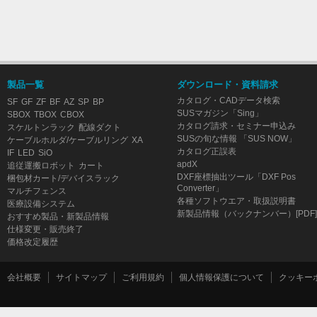
製品一覧
ダウンロード・資料請求
カタログ・CADデータ検索
SF
GF
ZF
BF
AZ
SP
BP
SUSマガジン「Sing」
SBOX
TBOX
CBOX
カタログ請求・セミナー申込み
スケルトンラック
配線ダクト
SUSの旬な情報 「SUS NOW」
ケーブルホルダ/ケーブルリング
XA
カタログ正誤表
IF
LED
SiO
apdX
追従運搬ロボット
カート
DXF座標抽出ツール「DXF Pos
梱包材カート/デバイスラック
Converter」
マルチフェンス
各種ソフトウエア・取扱説明書
医療設備システム
新製品情報（バックナンバー）[PDF]
おすすめ製品・新製品情報
仕様変更・販売終了
価格改定履歴
会社概要
サイトマップ
ご利用規約
個人情報保護について
クッキー