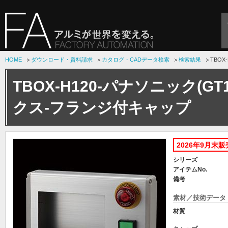
HOME
ダウンロード・資料請求
カタログ・CADデータ検索
検索結果
TBO
TBOX-H120-パナソニック(G
クス-フランジ付キャップ
2026年9月末
シリーズ
アイテムNo.
備考
素材／技術データ
材質