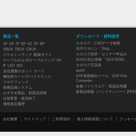
製品一覧
ダウンロード・資料請求
カタログ・CADデータ検索
SF
GF
ZF
BF
AZ
SP
BP
SUSマガジン「Sing」
SBOX
TBOX
CBOX
カタログ請求・セミナー申込み
スケルトンラック
配線ダクト
SUSの旬な情報 「SUS NOW」
ケーブルホルダ/ケーブルリング
XA
カタログ正誤表
IF
LED
SiO
apdX
追従運搬ロボット
カート
DXF座標抽出ツール「DXF Pos
梱包材カート/デバイスラック
Converter」
マルチフェンス
各種ソフトウエア・取扱説明書
医療設備システム
新製品情報（バックナンバー）[PDF]
おすすめ製品・新製品情報
仕様変更・販売終了
価格改定履歴
会社概要
サイトマップ
ご利用規約
個人情報保護について
クッキー