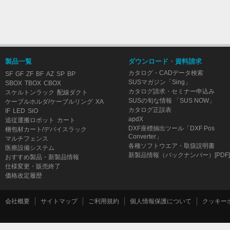
製品一覧
ダウンロード・資料請求
カタログ・CADデータ検索
SF
GF
ZF
BF
AZ
SP
BP
SUSマガジン「Sing」
SBOX
TBOX
CBOX
カタログ請求・セミナー申込み
スケルトンラック
配線ダクト
SUSの旬な情報 「SUS NOW」
ケーブルホルダ/ケーブルリング
XA
カタログ正誤表
IF
LED
SiO
apdX
追従運搬ロボット
カート
DXF座標抽出ツール「DXF Pos
梱包材カート/デバイスラック
Converter」
マルチフェンス
各種ソフトウエア・取扱説明書
医療設備システム
新製品情報（バックナンバー）[PDF]
おすすめ製品・新製品情報
仕様変更・販売終了
価格改定履歴
会社概要
サイトマップ
ご利用規約
個人情報保護について
クッキー