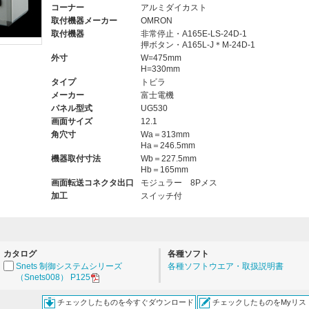
コーナー
アルミダイカスト
取付機器メーカー
OMRON
取付機器
非常停止・A165E-LS-24D-1
押ボタン・A165L-J＊M-24D-1
。
外寸
W=475mm
H=330mm
タイプ
トビラ
メーカー
富士電機
パネル型式
UG530
画面サイズ
12.1
角穴寸
Wa＝313mm
Ha＝246.5mm
機器取付寸法
Wb＝227.5mm
Hb＝165mm
画面転送コネクタ出口
モジュラー 8Pメス
加工
スイッチ付
カタログ
各種ソフト
Snets 制御システムシリーズ
各種ソフトウエア・取扱説明書
（Snets008） P125
チェックしたものを今すぐダウンロード
チェックしたものをMyリス