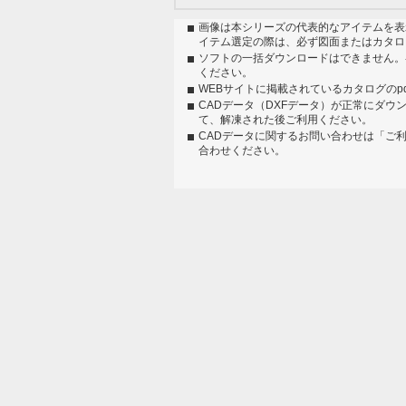
画像は本シリーズの代表的なアイテムを表
イテム選定の際は、必ず図面またはカタロ
ソフトの一括ダウンロードはできません。
ください。
WEBサイトに掲載されているカタログのp
CADデータ（DXFデータ）が正常にダウ
て、解凍された後ご利用ください。
CADデータに関するお問い合わせは「ご
合わせください。