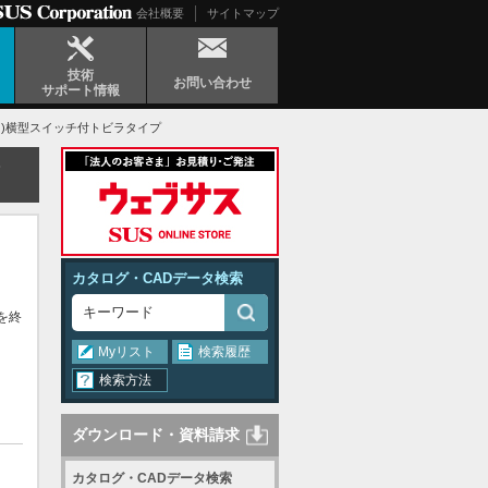
会社概要
サイトマップ
技術
お問い合わせ
サポート情報
UG530用)横型スイッチ付トビラタイプ
カタログ・CADデータ検索
を終
Myリスト
検索履歴
検索方法
ダウンロード・資料請求
カタログ・CADデータ検索