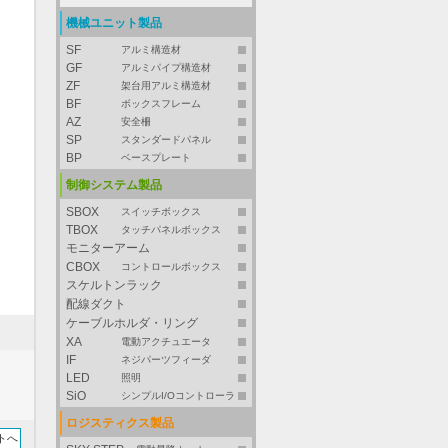
機械ユニット製品
SF
アルミ構造材
GF
アルミパイプ構造材
ZF
架台用アルミ構造材
BF
ボックスフレーム
AZ
安全柵
SP
スタンダードパネル
BP
ベースプレート
制御システム製品
SBOX
スイッチボックス
TBOX
タッチパネルボックス
モニターアーム
CBOX
コントロールボックス
スケルトンラック
配線ダクト
ケーブルホルダ・リング
XA
電動アクチュエータ
IF
ネジパーツフィーダ
LED
照明
SiO
シンプルI/Oコントローラ
ロジスティクス製品
トへ