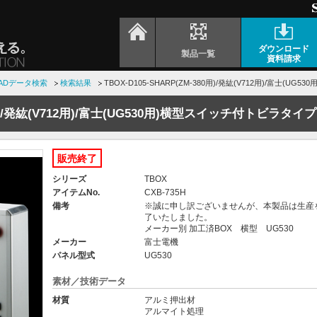
ダウンロード
製品一覧
資料請求
ADデータ検索
検索結果
TBOX-D105-SHARP(ZM-380用)/発紘(V712用)/富士(
80用)/発紘(V712用)/富士(UG530用)横型スイッチ付トビラタイプ
販売終了
シリーズ
TBOX
アイテムNo.
CXB-735H
備考
※誠に申し訳ございませんが、本製品は生産
了いたしました。
メーカー別 加工済BOX 横型 UG530
メーカー
富士電機
パネル型式
UG530
素材／技術データ
材質
アルミ押出材
アルマイト処理