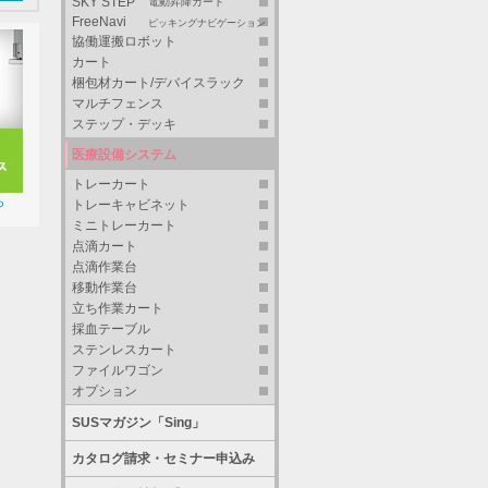
SKY STEP
電動昇降カート
FreeNavi
ピッキングナビゲーション
協働運搬ロボット
カート
梱包材カート/デバイスラック
マルチフェンス
ステップ・デッキ
医療設備システム
トレーカート
ら
トレーキャビネット
ミニトレーカート
点滴カート
点滴作業台
移動作業台
立ち作業カート
採血テーブル
ステンレスカート
ファイルワゴン
オプション
SUSマガジン「Sing」
カタログ請求・セミナー申込み