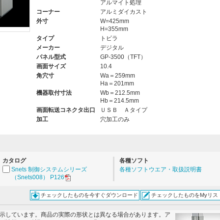
アルマイト処理
コーナー
アルミダイカスト
外寸
W=425mm
H=355mm
。
タイプ
トビラ
メーカー
デジタル
パネル型式
GP-3500（TFT）
画面サイズ
10.4
角穴寸
Wa＝259mm
Ha＝201mm
機器取付寸法
Wb＝212.5mm
Hb＝214.5mm
画面転送コネクタ出口
ＵＳＢ Ａタイプ
加工
穴加工のみ
カタログ
各種ソフト
Snets 制御システムシリーズ
各種ソフトウエア・取扱説明書
（Snets008） P126
チェックしたものを今すぐダウンロード
チェックしたものをMyリス
示しています。商品の実際の形状とは異なる場合があります。ア