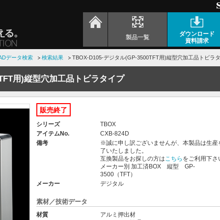
ダウンロード
製品一覧
資料請求
ADデータ検索
検索結果
TBOX-D105-デジタル(GP-3500TFT用)縦型穴加工品トビラ
500TFT用)縦型穴加工品トビラタイプ
販売終了
シリーズ
TBOX
アイテムNo.
CXB-824D
備考
※誠に申し訳ございませんが、本製品は生産
了いたしました。
互換製品をお探しの方は
こちら
をご利用下さ
メーカー別 加工済BOX 縦型 GP-
3500（TFT）
メーカー
デジタル
素材／技術データ
材質
アルミ押出材