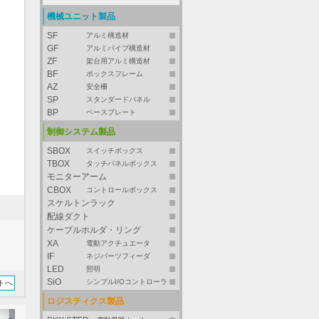
機械ユニット製品
SF
アルミ構造材
GF
アルミパイプ構造材
ZF
架台用アルミ構造材
BF
ボックスフレーム
AZ
安全柵
SP
スタンダードパネル
BP
ベースプレート
制御システム製品
SBOX
スイッチボックス
TBOX
タッチパネルボックス
モニターアーム
CBOX
コントロールボックス
スケルトンラック
配線ダクト
ケーブルホルダ・リング
XA
電動アクチュエータ
IF
ネジパーツフィーダ
LED
照明
SiO
シンプルI/Oコントローラ
トへ
ロジスティクス製品