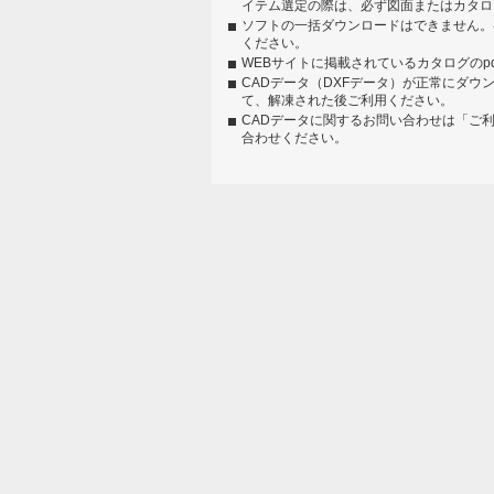
イテム選定の際は、必ず図面またはカタロ
ソフトの一括ダウンロードはできません。
ください。
WEBサイトに掲載されているカタログのp
CADデータ（DXFデータ）が正常にダウ
て、解凍された後ご利用ください。
CADデータに関するお問い合わせは「ご
合わせください。