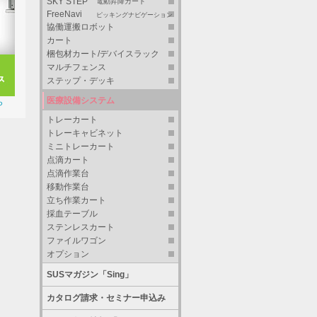
SKY STEP
電動昇降カート
FreeNavi
ピッキングナビゲーション
協働運搬ロボット
カート
梱包材カート/デバイスラック
マルチフェンス
ステップ・デッキ
医療設備システム
ら
トレーカート
トレーキャビネット
ミニトレーカート
点滴カート
点滴作業台
移動作業台
立ち作業カート
採血テーブル
ステンレスカート
ファイルワゴン
オプション
SUSマガジン「Sing」
カタログ請求・セミナー申込み