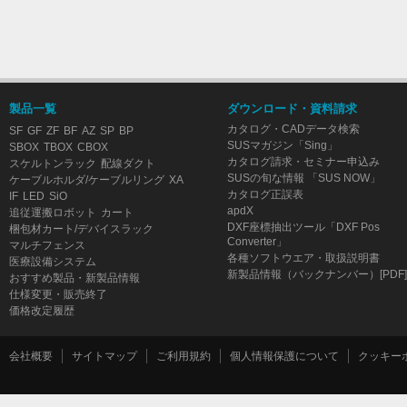
製品一覧
ダウンロード・資料請求
カタログ・CADデータ検索
SF
GF
ZF
BF
AZ
SP
BP
SUSマガジン「Sing」
SBOX
TBOX
CBOX
カタログ請求・セミナー申込み
スケルトンラック
配線ダクト
SUSの旬な情報 「SUS NOW」
ケーブルホルダ/ケーブルリング
XA
カタログ正誤表
IF
LED
SiO
apdX
追従運搬ロボット
カート
DXF座標抽出ツール「DXF Pos
梱包材カート/デバイスラック
Converter」
マルチフェンス
各種ソフトウエア・取扱説明書
医療設備システム
新製品情報（バックナンバー）[PDF]
おすすめ製品・新製品情報
仕様変更・販売終了
価格改定履歴
会社概要
サイトマップ
ご利用規約
個人情報保護について
クッキー