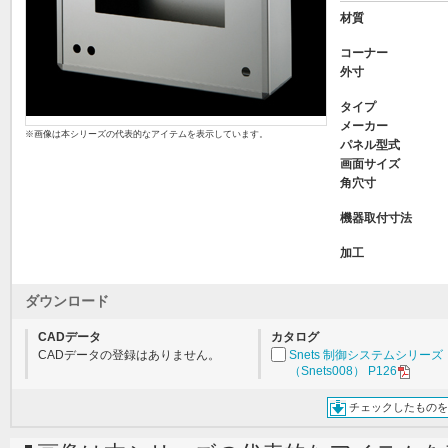
材質
コーナー
外寸
タイプ
メーカー
※画像は本シリーズの代表的なアイテムを表示しています。
パネル型式
画面サイズ
角穴寸
機器取付寸法
加工
ダウンロード
CADデータ
カタログ
CADデータの登録はありません。
Snets 制御システムシリーズ
（Snets008） P126
チェックしたものを