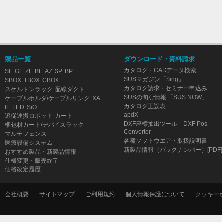
製品一覧
ダウンロード・資料請求
カタログ・CADデータ検索
SF
GF
ZF
BF
AZ
SP
BP
SUSマガジン「Sing」
SBOX
TBOX
CBOX
カタログ請求・セミナー申込み
スケルトンラック
配線ダクト
SUSの旬な情報 「SUS NOW」
ケーブルホルダ/ケーブルリング
XA
カタログ正誤表
IF
LED
SiO
apdX
追従運搬ロボット
カート
DXF座標抽出ツール「DXF Pos
梱包材カート/デバイスラック
Converter」
マルチフェンス
各種ソフトウエア・取扱説明書
医療設備システム
新製品情報（バックナンバー）[PDF]
おすすめ製品・新製品情報
仕様変更・販売終了
価格改定履歴
会社概要
サイトマップ
ご利用規約
個人情報保護について
クッキー