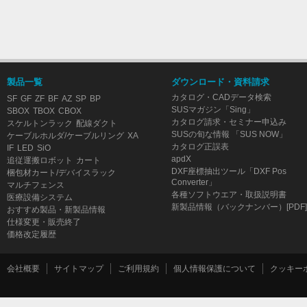
製品一覧
ダウンロード・資料請求
カタログ・CADデータ検索
SF
GF
ZF
BF
AZ
SP
BP
SUSマガジン「Sing」
SBOX
TBOX
CBOX
カタログ請求・セミナー申込み
スケルトンラック
配線ダクト
SUSの旬な情報 「SUS NOW」
ケーブルホルダ/ケーブルリング
XA
カタログ正誤表
IF
LED
SiO
apdX
追従運搬ロボット
カート
DXF座標抽出ツール「DXF Pos
梱包材カート/デバイスラック
Converter」
マルチフェンス
各種ソフトウエア・取扱説明書
医療設備システム
新製品情報（バックナンバー）[PDF]
おすすめ製品・新製品情報
仕様変更・販売終了
価格改定履歴
会社概要
サイトマップ
ご利用規約
個人情報保護について
クッキー