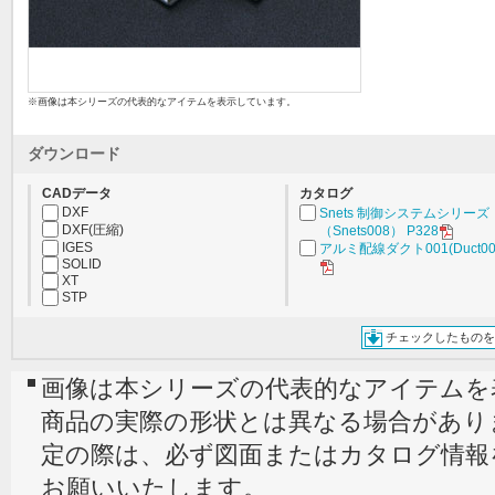
※画像は本シリーズの代表的なアイテムを表示しています。
ダウンロード
CADデータ
カタログ
DXF
Snets 制御システムシリーズ
DXF(圧縮)
（Snets008） P328
IGES
アルミ配線ダクト001(Duct001
SOLID
XT
STP
チェックしたものを
画像は本シリーズの代表的なアイテムを
商品の実際の形状とは異なる場合があり
定の際は、必ず図面またはカタログ情報
お願いいたします。