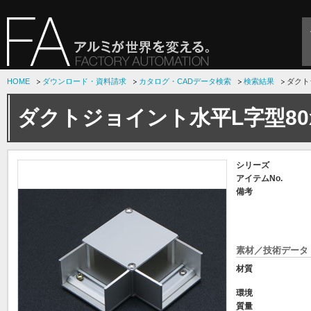
HOME
ダウンロード・資料請求
カタログ・CADデータ検索
検索結果
ダクト
ダクトジョイント水平L字型80x
シリーズ
アイテムNo.
備考
素材／技術データ
材質
環境
質量