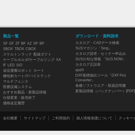
製品一覧
ダウンロード・資料請求
カタログ・CADデータ検索
SF
GF
ZF
BF
AZ
SP
BP
SUSマガジン「Sing」
SBOX
TBOX
CBOX
カタログ請求・セミナー申込み
スケルトンラック
配線ダクト
SUSの旬な情報 「SUS NOW」
ケーブルホルダ/ケーブルリング
XA
カタログ正誤表
IF
LED
SiO
apdX
追従運搬ロボット
カート
DXF座標抽出ツール「DXF Pos
梱包材カート/デバイスラック
Converter」
マルチフェンス
各種ソフトウエア・取扱説明書
医療設備システム
新製品情報（バックナンバー）[PDF]
おすすめ製品・新製品情報
仕様変更・販売終了
価格改定履歴
会社概要
サイトマップ
ご利用規約
個人情報保護について
クッキー