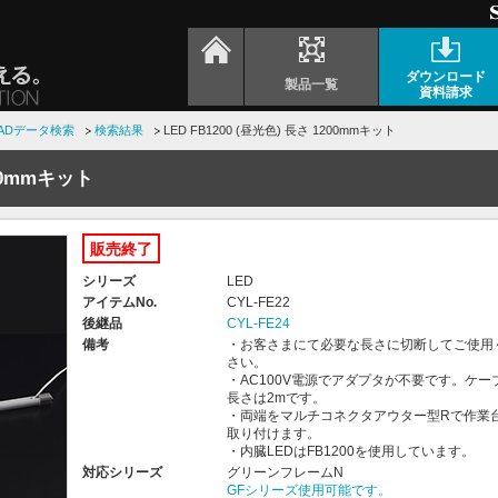
ダウンロード
製品一覧
資料請求
ADデータ検索
検索結果
LED FB1200 (昼光色) 長さ 1200mmキット
200mmキット
販売終了
シリーズ
LED
アイテムNo.
CYL-FE22
後継品
CYL-FE24
備考
・お客さまにて必要な長さに切断してご使用
さい。
・AC100V電源でアダプタが不要です。ケー
長さは2mです。
・両端をマルチコネクタアウター型Rで作業
取り付けます。
・内臓LEDはFB1200を使用しています。
対応シリーズ
グリーンフレームN
GFシリーズ使用可能です。