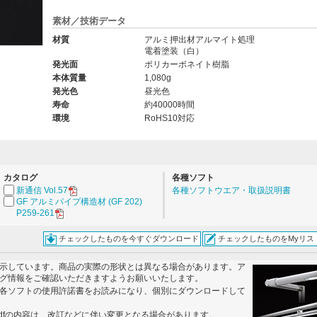
素材／技術データ
材質
アルミ押出材アルマイト処理
電着塗装（白）
。
発光面
ポリカーボネイト樹脂
本体質量
1,080g
発光色
昼光色
寿命
約40000時間
環境
RoHS10対応
カタログ
各種ソフト
新通信 Vol.57
各種ソフトウエア・取扱説明書
GF アルミパイプ構造材 (GF 202)
P259-261
チェックしたものを今すぐダウンロード
チェックしたものをMyリス
示しています。商品の実際の形状とは異なる場合があります。ア
グ情報をご確認いただきますようお願いいたします。
各ソフトの使用許諾書をお読みになり、個別にダウンロードして
dfの内容は、改訂などに伴い変更となる場合があります。