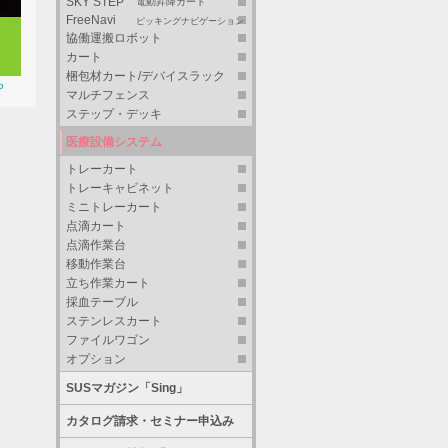
SKY STEP
電動昇降カート
FreeNavi
ピッキングナビゲーション
協働運搬ロボット
カート
梱包材カート/デバイスラック
ら
マルチフェンス
ステップ・デッキ
医療設備システム
トレーカート
トレーキャビネット
ミニトレーカート
点滴カート
点滴作業台
移動作業台
立ち作業カート
採血テーブル
ステンレスカート
ファイルワゴン
オプション
SUSマガジン「Sing」
カタログ請求・セミナー申込み