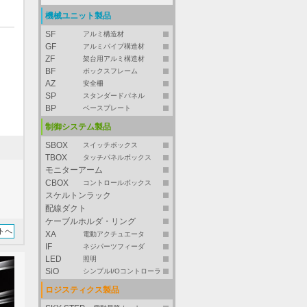
機械ユニット製品
SF
アルミ構造材
GF
アルミパイプ構造材
ZF
架台用アルミ構造材
BF
ボックスフレーム
AZ
安全柵
SP
スタンダードパネル
BP
ベースプレート
制御システム製品
SBOX
スイッチボックス
TBOX
タッチパネルボックス
モニターアーム
CBOX
コントロールボックス
スケルトンラック
配線ダクト
ケーブルホルダ・リング
トへ
XA
電動アクチュエータ
IF
ネジパーツフィーダ
LED
照明
SiO
シンプルI/Oコントローラ
ロジスティクス製品