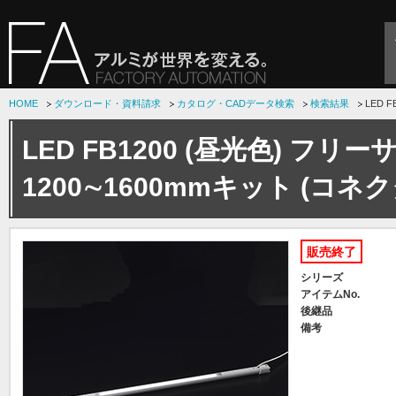
HOME
ダウンロード・資料請求
カタログ・CADデータ検索
検索結果
LED 
LED FB1200 (昼光色) フリー
1200∼1600mmキット (コネク
販売終了
シリーズ
アイテムNo.
後継品
備考