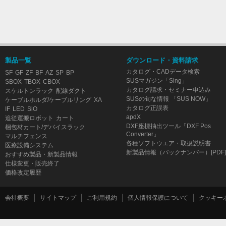
製品一覧
ダウンロード・資料請求
カタログ・CADデータ検索
SF
GF
ZF
BF
AZ
SP
BP
SUSマガジン「Sing」
SBOX
TBOX
CBOX
カタログ請求・セミナー申込み
スケルトンラック
配線ダクト
SUSの旬な情報 「SUS NOW」
ケーブルホルダ/ケーブルリング
XA
カタログ正誤表
IF
LED
SiO
apdX
追従運搬ロボット
カート
DXF座標抽出ツール「DXF Pos
梱包材カート/デバイスラック
Converter」
マルチフェンス
各種ソフトウエア・取扱説明書
医療設備システム
新製品情報（バックナンバー）[PDF]
おすすめ製品・新製品情報
仕様変更・販売終了
価格改定履歴
会社概要
サイトマップ
ご利用規約
個人情報保護について
クッキー