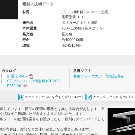
素材／技術データ
材質
アルミ押出材アルマイト処理
電着塗装（白）
。
発光面
ポリカーボネイト樹脂
本体質量
700∼1,050g (長さによる)
発光色
昼光色
寿命
約40000時間
環境
RoHS10対応
カタログ
各種ソフト
新通信 Vol.57
各種ソフトウエア・取扱説明書
GF アルミパイプ構造材 (GF 202)
P259-261
チェックしたものを今すぐダウンロード
チェックしたものをMyリス
示しています。商品の実際の形状とは異なる場合があります。ア
グ情報をご確認いただきますようお願いいたします。
各ソフトの使用許諾書をお読みになり、個別にダウンロードして
dfの内容は、改訂などに伴い変更となる場合があります。
ンロードできない場合は、DXF（圧縮）データをダウンロードし