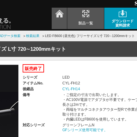
ダウンロード
製品一覧
資料請求
ADデータ検索
検索結果
LED FB600 (昼光色) フリーサイズ L寸 720∼1200mmキット
イズ L寸 720∼1200mmキット
販売終了
シリーズ
LED
アイテムNo.
CYL-FH12
後継品
CYL-FH14
備考
・ご指定の寸法で出荷いたします。
・AC100V電源でアダプタが不要です。ケー
長さは2mです。
・両端をマルチコネクタアウター型Rで作業
取り付けます。
・内臓LEDはFB600を使用しています。
対応シリーズ
グリーンフレームN
GFシリーズ使用可能です。