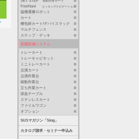
SKY STEP
電動昇降カート
FreeNavi
ピッキングナビゲーション
協働運搬ロボット
カート
ら
梱包材カート/デバイスラック
マルチフェンス
ステップ・デッキ
医療設備システム
トレーカート
トレーキャビネット
ミニトレーカート
点滴カート
点滴作業台
移動作業台
立ち作業カート
採血テーブル
ステンレスカート
ファイルワゴン
オプション
SUSマガジン「Sing」
カタログ請求・セミナー申込み