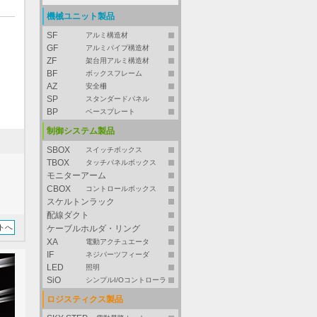
機械ユニット製品
SF
アルミ構造材
GF
アルミパイプ構造材
ZF
架台用アルミ構造材
BF
ボックスフレーム
AZ
安全柵
SP
スタンダードパネル
BP
ベースプレート
制御システム製品
SBOX
スイッチボックス
TBOX
タッチパネルボックス
モニターアーム
CBOX
コントロールボックス
スケルトンラック
配線ダクト
トへ
ケーブルホルダ・リング
XA
電動アクチュエータ
IF
ネジパーツフィーダ
LED
照明
SiO
シンプルI/Oコントローラ
ロジスティクス製品