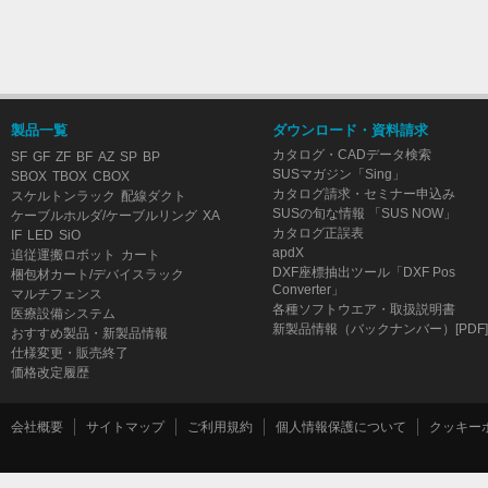
製品一覧
ダウンロード・資料請求
カタログ・CADデータ検索
SF
GF
ZF
BF
AZ
SP
BP
SUSマガジン「Sing」
SBOX
TBOX
CBOX
カタログ請求・セミナー申込み
スケルトンラック
配線ダクト
SUSの旬な情報 「SUS NOW」
ケーブルホルダ/ケーブルリング
XA
カタログ正誤表
IF
LED
SiO
apdX
追従運搬ロボット
カート
DXF座標抽出ツール「DXF Pos
梱包材カート/デバイスラック
Converter」
マルチフェンス
各種ソフトウエア・取扱説明書
医療設備システム
新製品情報（バックナンバー）[PDF]
おすすめ製品・新製品情報
仕様変更・販売終了
価格改定履歴
会社概要
サイトマップ
ご利用規約
個人情報保護について
クッキー