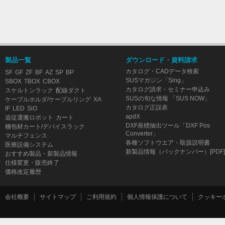
製品一覧
ダウンロード・資料請求
カタログ・CADデータ検索
SF
GF
ZF
BF
AZ
SP
BP
SUSマガジン「Sing」
SBOX
TBOX
CBOX
カタログ請求・セミナー申込み
スケルトンラック
配線ダクト
SUSの旬な情報 「SUS NOW」
ケーブルホルダ/ケーブルリング
XA
カタログ正誤表
IF
LED
SiO
apdX
追従運搬ロボット
カート
DXF座標抽出ツール「DXF Pos
梱包材カート/デバイスラック
Converter」
マルチフェンス
各種ソフトウエア・取扱説明書
医療設備システム
新製品情報（バックナンバー）[PDF]
おすすめ製品・新製品情報
仕様変更・販売終了
価格改定履歴
会社概要
サイトマップ
ご利用規約
個人情報保護について
クッキー