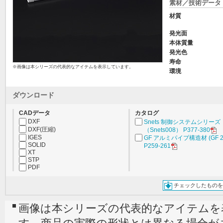
素材／技術データ
材質
発光面
本体質量
発光色
寿命
※画像は本シリーズの代表的なアイテムを表示しています。
環境
ダウンロード
CADデータ
カタログ
DXF
Snets 制御システムシリーズ
DXF(圧縮)
（Snets008） P377-380
IGES
GF アルミパイプ構造材 (GF 2
SOLID
P259-261
XT
STP
PDF
チェックしたものを
画像は本シリーズの代表的なアイテムを