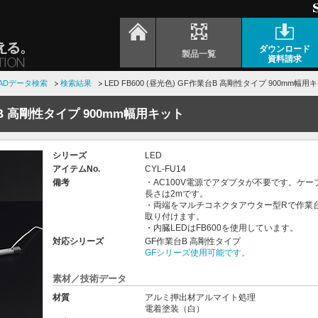
ダウンロード
製品一覧
資料請求
ADデータ検索
検索結果
LED FB600 (昼光色) GF作業台B 高剛性タイプ 900mm幅用
業台B 高剛性タイプ 900mm幅用キット
シリーズ
LED
アイテムNo.
CYL-FU14
備考
・AC100V電源でアダプタが不要です。ケー
長さは2mです。
・両端をマルチコネクタアウター型Rで作業
取り付けます。
・内臓LEDはFB600を使用しています。
対応シリーズ
GF作業台B 高剛性タイプ
GFシリーズ使用可能です。
素材／技術データ
材質
アルミ押出材アルマイト処理
電着塗装（白）