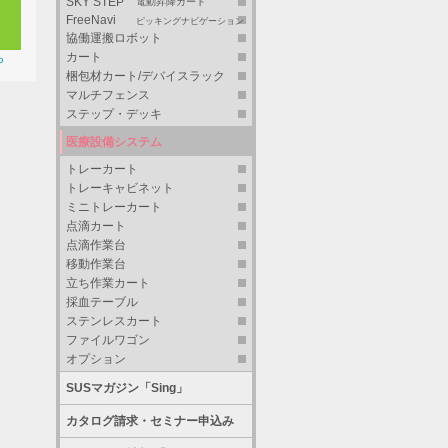
SKY STEP
電動昇降カート
FreeNavi
ピッキングナビゲーション
協働運搬ロボット
カート
ら
梱包材カート/デバイスラック
マルチフェンス
ステップ・デッキ
医療設備システム
トレーカート
トレーキャビネット
ミニトレーカート
点滴カート
点滴作業台
移動作業台
立ち作業カート
採血テーブル
ステンレスカート
ファイルワゴン
オプション
SUSマガジン「Sing」
カタログ請求・セミナー申込み