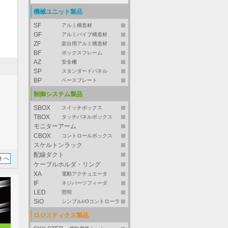
機械ユニット製品
SF
アルミ構造材
GF
アルミパイプ構造材
ZF
架台用アルミ構造材
BF
ボックスフレーム
AZ
安全柵
SP
スタンダードパネル
BP
ベースプレート
制御システム製品
SBOX
スイッチボックス
TBOX
タッチパネルボックス
モニターアーム
CBOX
コントロールボックス
スケルトンラック
配線ダクト
トへ
ケーブルホルダ・リング
XA
電動アクチュエータ
IF
ネジパーツフィーダ
LED
照明
SiO
シンプルI/Oコントローラ
ロジスティクス製品