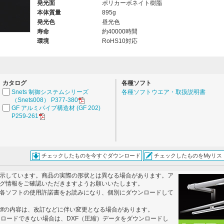
発光面
ポリカーボネイト樹脂
本体質量
895g
発光色
昼光色
寿命
約40000時間
。
環境
RoHS10対応
カタログ
各種ソフト
Snets 制御システムシリーズ
各種ソフトウエア・取扱説明書
（Snets008） P377-380
GF アルミパイプ構造材 (GF 202)
P259-261
チェックしたものを今すぐダウンロード
チェックしたものをMyリス
示しています。商品の実際の形状とは異なる場合があります。ア
グ情報をご確認いただきますようお願いいたします。
各ソフトの使用許諾書をお読みになり、個別にダウンロードして
dfの内容は、改訂などに伴い変更となる場合があります。
ンロードできない場合は、DXF（圧縮）データをダウンロードし