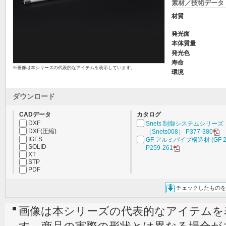
素材／技術データ
材質
発光面
本体質量
発光色
寿命
※画像は本シリーズの代表的なアイテムを表示しています。
環境
ダウンロード
CADデータ
カタログ
DXF
Snets 制御システムシリーズ
DXF(圧縮)
（Snets008） P377-380
IGES
GF アルミパイプ構造材 (GF 2
SOLID
P259-261
XT
STP
PDF
チェックしたものを
画像は本シリーズの代表的なアイテムを