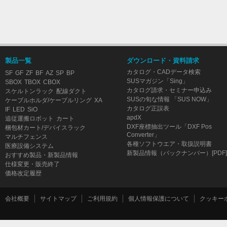
製品一覧
ダウンロード・資料請求
カタログ・CADデータ検索
SF
GF
ZF
BF
AZ
SP
BP
SUSマガジン「Sing」
SBOX
TBOX
CBOX
カタログ請求・セミナー申込み
スケルトンラック
配線ダクト
SUSの旬な情報 「SUS NOW」
ケーブルホルダ/ケーブルリング
XA
カタログ正誤表
IF
LED
SiO
apdX
追従運搬ロボット
カート
DXF座標抽出ツール「DXF Pos
梱包材カート/デバイスラック
Converter」
マルチフェンス
各種ソフトウエア・取扱説明書
医療設備システム
新製品情報（バックナンバー）[PDF]
おすすめ製品・新製品情報
仕様変更・販売終了
価格改定履歴
会社概要
サイトマップ
ご利用規約
個人情報保護について
クッキー