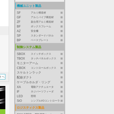
機械ユニット製品
SF
アルミ構造材
GF
アルミパイプ構造材
ZF
架台用アルミ構造材
BF
ボックスフレーム
AZ
安全柵
SP
スタンダードパネル
BP
ベースプレート
制御システム製品
SBOX
スイッチボックス
TBOX
タッチパネルボックス
モニターアーム
CBOX
コントロールボックス
スケルトンラック
トへ
配線ダクト
ケーブルホルダ・リング
XA
電動アクチュエータ
IF
ネジパーツフィーダ
LED
照明
SiO
シンプルI/Oコントローラ
ロジスティクス製品