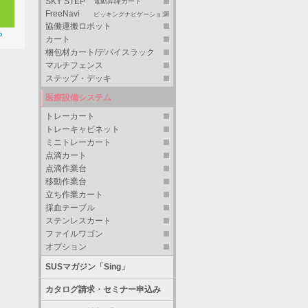
SKY STEP
電動昇降カート
FreeNavi
ピッキングナビゲーション
協働運搬ロボット
ら
カート
梱包材カート/デバイスラック
マルチフェンス
ステップ・デッキ
医療設備システム
トレーカート
トレーキャビネット
ミニトレーカート
点滴カート
点滴作業台
移動作業台
立ち作業カート
採血テーブル
ステンレスカート
ファイルワゴン
オプション
SUSマガジン「Sing」
カタログ請求・セミナー申込み