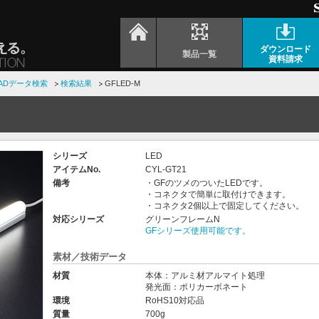
ダウンロード
製品一覧
資料請求
ADデータ検索
検索結果
GFLED-M
シリーズ
LED
アイテムNo.
CYL-GT21
備考
・GFのツメのついたLEDです。
・コネクタで簡単に取付けできます。
・コネクタ2個以上で固定してください。
対応シリーズ
グリーンフレームN
GFシリーズ使用可能です。
素材／技術データ
材質
本体：アルミ材アルマイト処理
発光面：ポリカーボネート
環境
RoHS10対応品
質量
700g