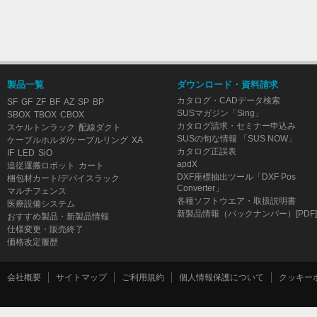
製品一覧
ダウンロード・資料請求
カタログ・CADデータ検索
SF
GF
ZF
BF
AZ
SP
BP
SUSマガジン「Sing」
SBOX
TBOX
CBOX
カタログ請求・セミナー申込み
スケルトンラック
配線ダクト
SUSの旬な情報 「SUS NOW」
ケーブルホルダ/ケーブルリング
XA
カタログ正誤表
IF
LED
SiO
apdX
追従運搬ロボット
カート
DXF座標抽出ツール「DXF Pos
梱包材カート/デバイスラック
Converter」
マルチフェンス
各種ソフトウエア・取扱説明書
医療設備システム
新製品情報（バックナンバー）[PDF]
おすすめ製品・新製品情報
仕様変更・販売終了
価格改定履歴
会社概要
サイトマップ
ご利用規約
個人情報保護について
クッキー