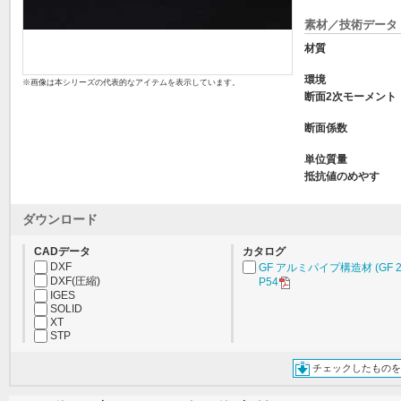
素材／技術データ
材質
環境
※画像は本シリーズの代表的なアイテムを表示しています。
断面2次モーメント
断面係数
単位質量
抵抗値のめやす
ダウンロード
CADデータ
カタログ
DXF
GF アルミパイプ構造材 (GF 2
DXF(圧縮)
P54
IGES
SOLID
XT
STP
チェックしたものを