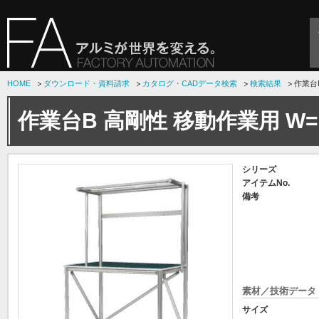
HOME
ダウンロード・資料請求
カタログ・CADデータ検索
検索結果
作業台B
作業台B 高剛性 移動作業用 W=
シリーズ
アイテムNo.
備考
素材／技術データ
サイズ