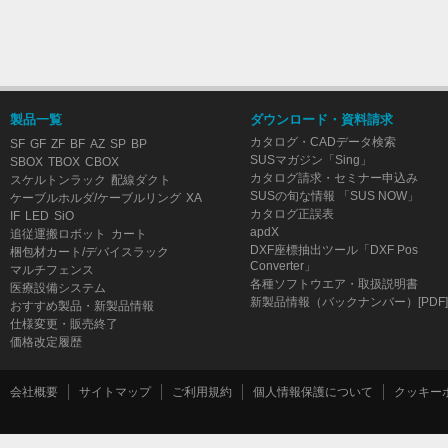
製品一覧
ダウンロード・資料請求
カタログ・CADデータ検索
SF
GF
ZF
BF
AZ
SP
BP
SUSマガジン「Sing」
SBOX
TBOX
CBOX
カタログ請求・セミナー申込み
スケルトンラック
配線ダクト
SUSの旬な情報 「SUS NOW」
ケーブルホルダ/ケーブルリング
XA
カタログ正誤表
IF
LED
SiO
apdX
追従運搬ロボット
カート
DXF座標抽出ツール「DXF Pos
梱包材カート/デバイスラック
Converter」
マルチフェンス
各種ソフトウエア・取扱説明書
医療設備システム
新製品情報（バックナンバー）[PDF]
おすすめ製品・新製品情報
仕様変更・販売終了
価格改定履歴
会社概要
サイトマップ
ご利用規約
個人情報保護について
クッキー