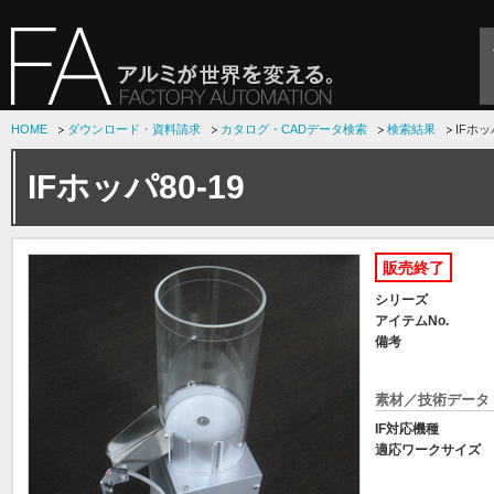
HOME
ダウンロード・資料請求
カタログ・CADデータ検索
検索結果
IFホッ
IFホッパ80-19
販売終了
シリーズ
アイテムNo.
備考
素材／技術データ
IF対応機種
適応ワークサイズ