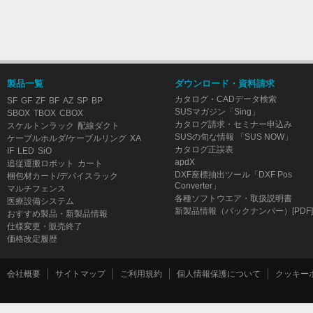
製品一覧
ダウンロード・資料請求
カタログ・CADデータ検索
SF
GF
ZF
BF
AZ
SP
BP
SUSマガジン「Sing」
SBOX
TBOX
CBOX
カタログ請求・セミナー申込み
スケルトンラック
配線ダクト
SUSの旬な情報 「SUS NOW」
ケーブルホルダ/ケーブルリング
XA
カタログ正誤表
IF
LED
SiO
apdX
追従運搬ロボット
カート
DXF座標抽出ツール「DXF Pos
梱包材カート/デバイスラック
Converter」
マルチフェンス
各種ソフトウエア・取扱説明書
医療設備システム
新製品情報（バックナンバー）[PDF]
おすすめ製品・新製品情報
仕様変更・販売終了
価格改定履歴
会社概要
サイトマップ
ご利用規約
個人情報保護について
クッキー