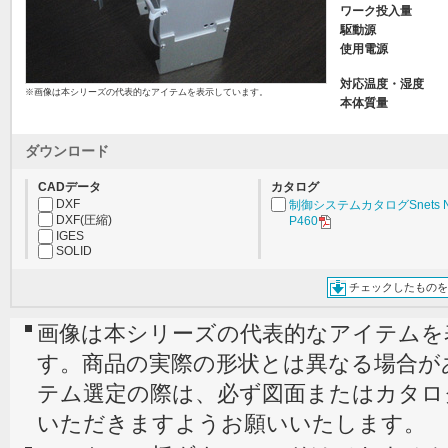
ワーク投入量
駆動源
使用電源
対応温度・湿度
※画像は本シリーズの代表的なアイテムを表示しています。
本体質量
ダウンロード
CADデータ
カタログ
DXF
制御システムカタログSnets N
DXF(圧縮)
P460
IGES
SOLID
チェックしたものを
画像は本シリーズの代表的なアイテムを
す。商品の実際の形状とは異なる場合が
テム選定の際は、必ず図面またはカタロ
いただきますようお願いいたします。