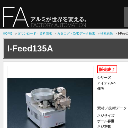
HOME
ダウンロード・資料請求
カタログ・CADデータ検索
検索結果
I-Feed
I-Feed135A
販売終了
シリーズ
アイテムNo.
備考
素材／技術データ
ネジサイズ
ボール容量
ネジ本数