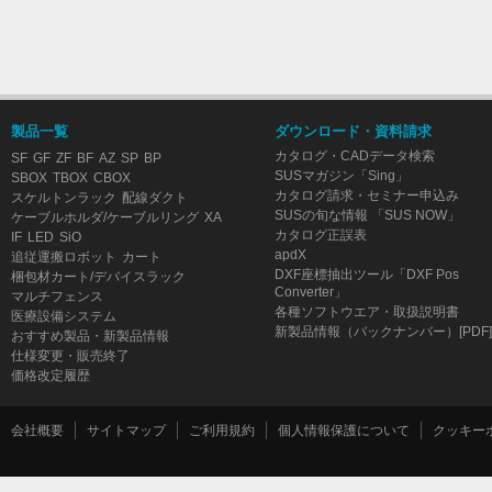
製品一覧
ダウンロード・資料請求
カタログ・CADデータ検索
SF
GF
ZF
BF
AZ
SP
BP
SUSマガジン「Sing」
SBOX
TBOX
CBOX
カタログ請求・セミナー申込み
スケルトンラック
配線ダクト
SUSの旬な情報 「SUS NOW」
ケーブルホルダ/ケーブルリング
XA
カタログ正誤表
IF
LED
SiO
apdX
追従運搬ロボット
カート
DXF座標抽出ツール「DXF Pos
梱包材カート/デバイスラック
Converter」
マルチフェンス
各種ソフトウエア・取扱説明書
医療設備システム
新製品情報（バックナンバー）[PDF]
おすすめ製品・新製品情報
仕様変更・販売終了
価格改定履歴
会社概要
サイトマップ
ご利用規約
個人情報保護について
クッキー