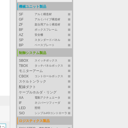
機械ユニット製品
SF
アルミ構造材
GF
アルミパイプ構造材
ZF
架台用アルミ構造材
BF
ボックスフレーム
AZ
安全柵
SP
スタンダードパネル
BP
ベースプレート
制御システム製品
SBOX
スイッチボックス
TBOX
タッチパネルボックス
モニターアーム
CBOX
コントロールボックス
スケルトンラック
配線ダクト
ケーブルホルダ・リング
XA
電動アクチュエータ
IF
ネジパーツフィーダ
LED
照明
SiO
シンプルI/Oコントローラ
ロジスティクス製品
トへ