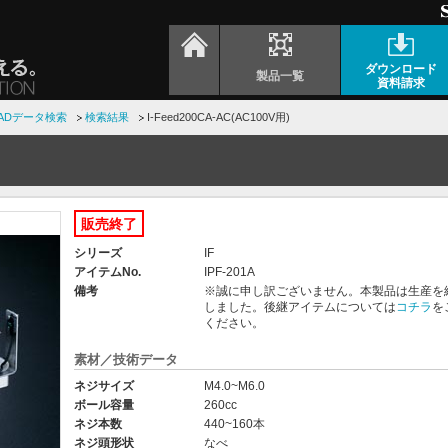
ダウンロード
製品一覧
資料請求
ADデータ検索
検索結果
I-Feed200CA-AC(AC100V用)
販売終了
シリーズ
IF
アイテムNo.
IPF-201A
備考
※誠に申し訳ございません。本製品は生産を
しました。後継アイテムについては
コチラ
を
ください。
素材／技術データ
ネジサイズ
M4.0~M6.0
ボール容量
260cc
ネジ本数
440~160本
ネジ頭形状
なべ