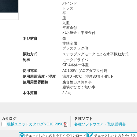
バインド
トラス
平
皿
。
丸皿
平座金付
バネ座金＋平座金付
ネジ材質
鉄
非鉄金属
プラスチック他
振動方式
ステップングモータによる水平振動方式
制御
モータドライバ
CPU本体一体型
使用電源
AC100V（ACアダプタ付属
使用周囲温度・湿度
温度0~40℃ 湿度80％RH以下
使用周囲雰囲気
腐食性ガス無き事
塵埃がひどく無い事
本体質量
3.8kg
カタログ
各種ソフト
機械ユニットカタログNO10 P950
各種ソフトウエア・取扱説明書
チェックしたものを今すぐダウンロード
チェックしたものをMyリス