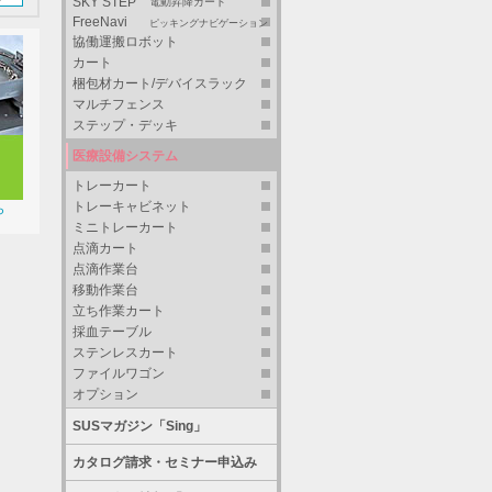
SKY STEP
電動昇降カート
FreeNavi
ピッキングナビゲーション
協働運搬ロボット
カート
梱包材カート/デバイスラック
マルチフェンス
ステップ・デッキ
医療設備システム
トレーカート
トレーキャビネット
ら
ミニトレーカート
点滴カート
点滴作業台
移動作業台
立ち作業カート
採血テーブル
ステンレスカート
ファイルワゴン
オプション
SUSマガジン「Sing」
カタログ請求・セミナー申込み