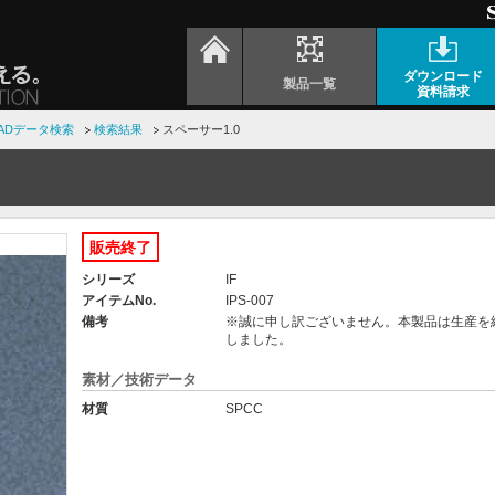
ダウンロード
製品一覧
資料請求
ADデータ検索
検索結果
スペーサー1.0
販売終了
シリーズ
IF
アイテムNo.
IPS-007
備考
※誠に申し訳ございません。本製品は生産を
しました。
素材／技術データ
材質
SPCC