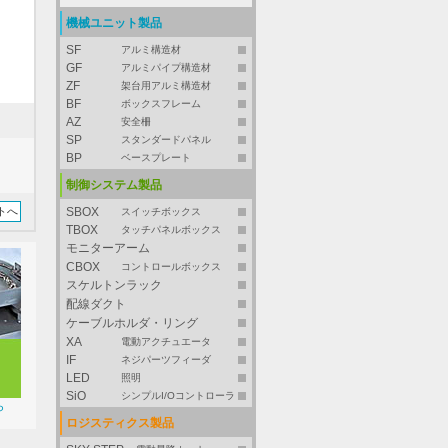
機械ユニット製品
SF
アルミ構造材
GF
アルミパイプ構造材
ZF
架台用アルミ構造材
BF
ボックスフレーム
AZ
安全柵
SP
スタンダードパネル
BP
ベースプレート
制御システム製品
トへ
SBOX
スイッチボックス
TBOX
タッチパネルボックス
モニターアーム
CBOX
コントロールボックス
スケルトンラック
配線ダクト
ケーブルホルダ・リング
XA
電動アクチュエータ
IF
ネジパーツフィーダ
LED
照明
SiO
シンプルI/Oコントローラ
ら
ロジスティクス製品