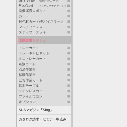
SKY STEP
電動昇降カート
FreeNavi
ピッキングナビゲーション
協働運搬ロボット
カート
梱包材カート/デバイスラック
マルチフェンス
ステップ・デッキ
医療設備システム
トレーカート
トレーキャビネット
ミニトレーカート
点滴カート
点滴作業台
移動作業台
立ち作業カート
採血テーブル
ステンレスカート
ファイルワゴン
オプション
SUSマガジン「Sing」
カタログ請求・セミナー申込み