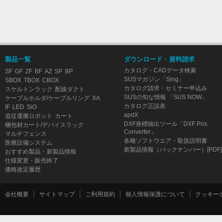
製品一覧
ダウンロード・資料請求
カタログ・CADデータ検索
SF
GF
ZF
BF
AZ
SP
BP
SUSマガジン「Sing」
SBOX
TBOX
CBOX
カタログ請求・セミナー申込み
スケルトンラック
配線ダクト
SUSの旬な情報 「SUS NOW」
ケーブルホルダ/ケーブルリング
XA
カタログ正誤表
IF
LED
SiO
apdX
追従運搬ロボット
カート
DXF座標抽出ツール「DXF Pos
梱包材カート/デバイスラック
Converter」
マルチフェンス
各種ソフトウエア・取扱説明書
医療設備システム
新製品情報（バックナンバー）[PDF]
おすすめ製品・新製品情報
仕様変更・販売終了
価格改定履歴
会社概要
サイトマップ
ご利用規約
個人情報保護について
クッキー