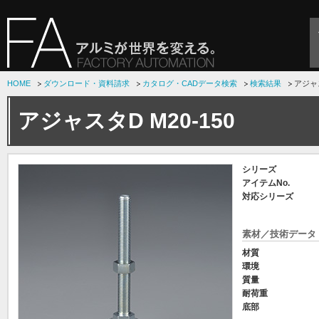
HOME
ダウンロード・資料請求
カタログ・CADデータ検索
検索結果
アジャス
アジャスタD M20-150
シリーズ
アイテムNo.
対応シリーズ
素材／技術データ
材質
環境
質量
耐荷重
底部